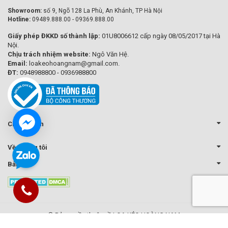
Showroom:
số 9, Ngõ 128 La Phù, An Khánh, TP Hà Nội
Hotline:
09489.888.00 - 09369.888.00
Giấy phép ĐKKD số thành lập:
01U8006612 cấp ngày 08/05/2017 tại Hà
Nội.
Chịu trách nhiệm website:
Ngô Văn Hệ.
Email:
loakeohoangnam@gmail.com.
ĐT:
0948988800 - 0936988800
Chính sách
Về chúng tôi
Bản đồ
© Bản quyền thuộc về LOA KÉO HOÀNG NAM
Cung cấp bởi Sapo