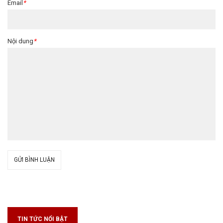
Email
*
Nội dung
*
GỬI BÌNH LUẬN
TIN TỨC NỔI BẬT