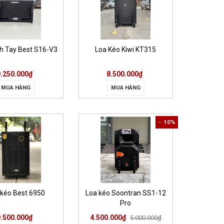
h Tay Best S16-V3
Loa Kéo Kiwi KT315
9.250.000₫
8.500.000₫
MUA HÀNG
MUA HÀNG
- 10%
 kéo Best 6950
Loa kéo Soontran SS1-12
Pro
9.500.000₫
4.500.000₫
5.000.000₫