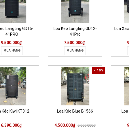
Kéo Langting GD15-
Loa Kéo Langting GD12-
Loa Xác
41PRO
41Pro
9.500.000₫
7.500.000₫
MUA HÀNG
MUA HÀNG
- 10%
a Kéo Kiwi KT312
Loa Kéo Blue B1566
Loa
6.390.000₫
4.500.000₫
5.000.000₫