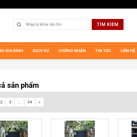
TÌM KIẾM
H GIA ĐÌNH
DỊCH VỤ
CHỨNG NHẬN
TIN TỨC
LIÊN HỆ
cả sản phẩm
2
3
...
34
»