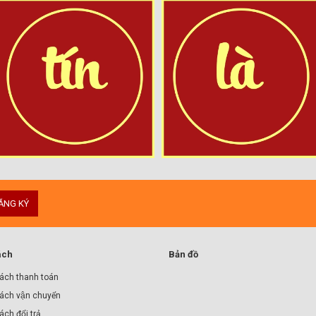
ĂNG KÝ
ách
Bản đồ
ách thanh toán
ách vận chuyển
́ch đổi trả