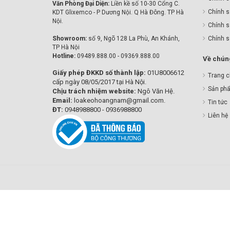
Văn Phòng Đại Diện:
Liền kề số 10-30 Cổng C.
Chính s
KDT Glixemco - P Dương Nội. Q Hà Đông. TP Hà
Nội.
Chính s
Showroom:
số 9, Ngõ 128 La Phù, An Khánh,
Chính 
TP Hà Nội
Hotline:
09489.888.00 - 09369.888.00
Về chúng
Giấy phép ĐKKD số thành lập:
01U8006612
Trang 
cấp ngày 08/05/2017 tại Hà Nội.
Sản ph
Chịu trách nhiệm website:
Ngô Văn Hệ.
Email:
loakeohoangnam@gmail.com.
Tin tức
ĐT:
0948988800 - 0936988800
Liên hệ