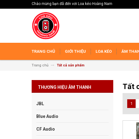
Chào mừng bạn đã đến với Loa kéo Hoàng Nam
TRANG CHỦ
GIỚI THIỆU
LOA KÉO
ÂM THAN
Trang chủ
Tất cả sản phẩm
Tất 
THƯƠNG HIỆU ÂM THANH
JBL
1
Blue Audio
CF Audio