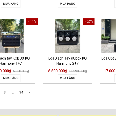
MUA HÀNG
MUA HÀNG
- 11%
- 27%
xách tay KCBOX KQ
Loa Xách Tay KCbox KQ
Loa Cột 
Harmony 1+7
Harmony 2+7
0.000₫
8.800.000₫
17.000
6.000.000₫
11.990.000₫
MUA HÀNG
MUA HÀNG
3
...
34
»