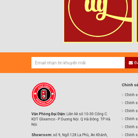
Đ
Chính s
Chính s
Chính s
Chính sa
Văn Phòng Đại Diện:
Liền kề số 10-30 Cổng C.
Chính s
KDT Glixemco - P Dương Nội. Q Hà Đông. TP Hà
Nội.
Chính s
Showroom:
số 9, Ngõ 128 La Phù, An Khánh,
Chính 