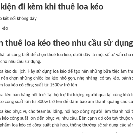
kiện đi kèm khi thuê loa kéo
o kết nối không dây
a kéo
 thuê loa kéo theo nhu cầu sử dụng
hải ai cũng biết để chọn thuê loa kéo, dưới dây là một số tư vấn ch
 cho nhu cầu sử dụng.
oa kéo du lịch: Hãy sử dụng loa kéo để tạo nên những bữa tiệc âm th
nên chọn những chiếc loa kéo nhỏ gọn, nhẹ nhàng, có tay kéo, bánh x
m loa kéo có công suất từ 1500w trở lên
oa kéo bán hàng hội trợ: Tại hộ trợ thì lượng người qua lại cũng khá 
 có công suất lớn từ 800w trở lên để đảm bảo âm thanh quảng cáo củ
loa kéo phục vụ cho teambuilding, hội họp đông người, âm thanh hội 
a kéo công suất lớn đển phục vụ nhu cầu. Bên cạnh đó còn tuỳ thuộc
 phẩm loa kéo có công suất phù hợp, thông thường sẽ sử dụng các sả