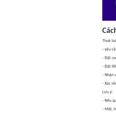
Cách
Thuê loa
-
yêu cầ
- Đặt cọ
- Đặt ti
- Nhận v
- Xác nh
Lưu ý:
- Nếu qu
- Mất, 