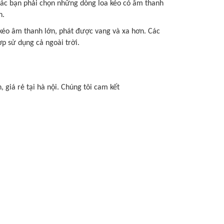
 các bạn phải chọn những dòng loa kéo có âm thanh
n.
 kéo âm thanh lớn, phát được vang và xa hơn. Các
p sử dụng cả ngoài trời.
, giá rẻ tại hà nội. Chúng tôi cam kết