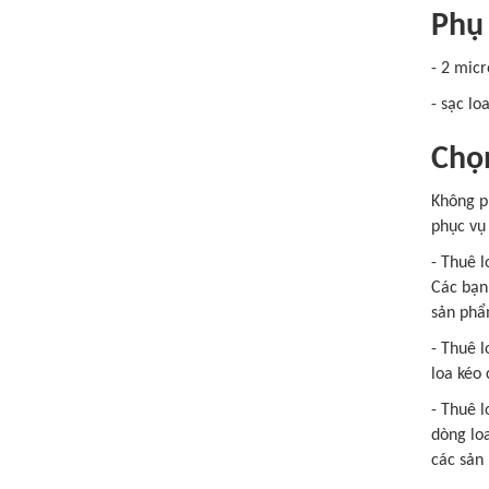
Phụ 
- 2 micr
- sạc lo
Chọn
Không p
phục vụ
- Thuê l
Các bạn 
sản phẩ
- Thuê l
loa kéo
- Thuê 
dòng lo
các sản