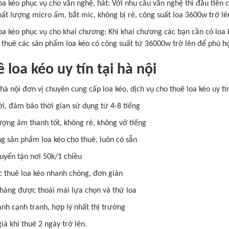
oa kéo phục vụ cho văn nghệ, hát: Với nhu cầu văn nghệ thì đầu tiên
hất lượng micro ấm, bắt mic, không bị rè, công suất loa 3600w trở lê
loa kéo phục vụ cho khai chương: Khi khai chương các bạn cần có loa
 thuê các sản phẩm loa kéo có công suất từ 36000w trở lên để phù hợ
 loa kéo uy tín tại hà nội
hà nội đơn vị chuyên cung cấp loa kéo, dịch vụ cho thuê loa kéo uy tín
i, đảm bảo thời gian sử dụng từ 4-8 tiếng
ượng âm thanh tốt, không rè, không vỡ tiếng
g sản phẩm loa kéo cho thuê, luôn có sẵn
uyển tận nơi 50k/1 chiều
c thuê loa kéo nhanh chóng, đơn giản
 hàng được thoải mái lựa chọn và thử loa
ành cạnh tranh, hợp lý nhất thị trường
iá khi thuê 2 ngày trở lên.