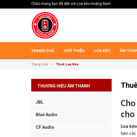
Chào mừng bạn đã đến với Loa kéo Hoàng Nam
TRANG CHỦ
GIỚI THIỆU
LOA KÉO
ÂM THAN
Trang chủ
Thuê Loa Kéo
Thuê
THƯƠNG HIỆU ÂM THANH
Cho 
JBL
cho 
Blue Audio
Loa kéo
CF Audio
bán các 