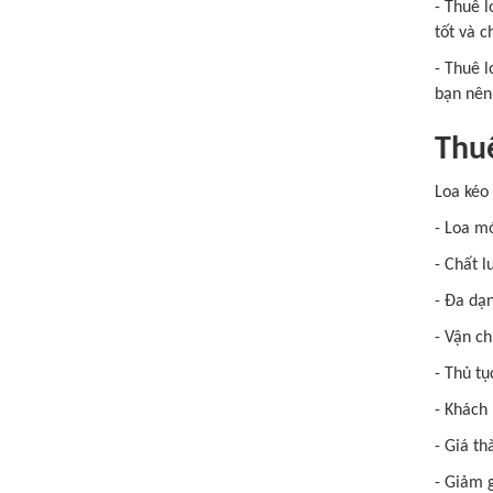
- Thuê l
tốt và c
- Thuê 
bạn nên
Thuê
Loa kéo 
- Loa mớ
- Chất l
- Đa dạn
- Vận ch
- Thủ tụ
- Khách
- Giá th
- Giảm g