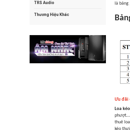
TRS Audio
là bảng 
Thương Hiệu Khác
Bảng
Ưu đãi
Loa kéo
phượt….
thuê loa
kéo thườ