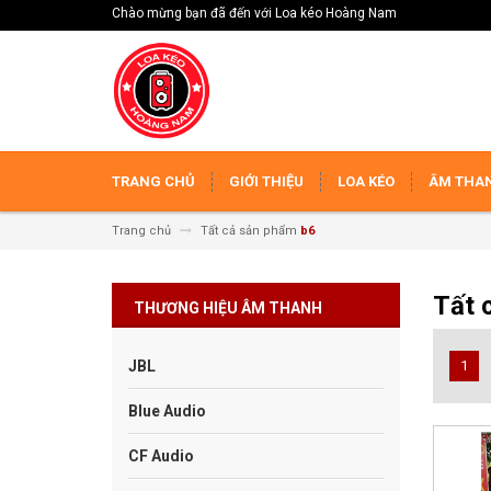
Chào mừng bạn đã đến với Loa kéo Hoàng Nam
TRANG CHỦ
GIỚI THIỆU
LOA KÉO
ÂM THAN
Trang chủ
Tất cả sản phẩm
b6
Tất 
THƯƠNG HIỆU ÂM THANH
JBL
1
Blue Audio
CF Audio