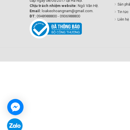
cấp ngày 08/05/2017 tại Hà Nội.
Sản ph
Chịu trách nhiệm website:
Ngô Văn Hệ.
Email:
loakeohoangnam@gmail.com.
Tin tức
ĐT:
0948988800 - 0936988800
Liên hệ