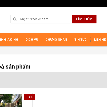
TÌM KIẾM
H GIA ĐÌNH
DỊCH VỤ
CHỨNG NHẬN
TIN TỨC
LIÊN HỆ
cả sản phẩm
- 8%