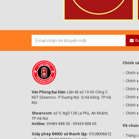
Đ
Chính s
Chính s
Chính s
Chính sa
Văn Phòng Đại Diện:
Liền kề số 10-30 Cổng C.
Chính s
KDT Glixemco - P Dương Nội. Q Hà Đông. TP Hà
Nội.
Chính s
Showroom:
số 9, Ngõ 128 La Phù, An Khánh,
Chính 
TP Hà Nội
Hotline:
09489.888.00 - 09369.888.00
Về chúng
Giấy phép ĐKKD số thành lập:
01U8006612
Trang 