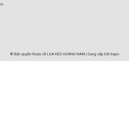
ẩm
© Bản quyền thuộc về LOA KÉO HOÀNG NAM
|
Cung cấp bởi Sapo