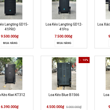
Kéo Langting GD15-
Loa Kéo Langting GD12-
Loa Xác
41PRO
41Pro
9.500.000₫
7.500.000₫
MUA HÀNG
MUA HÀNG
- 10%
a Kéo Kiwi KT312
Loa Kéo Blue B1566
Loa
6.390.000₫
4.500.000₫
5.000.000₫