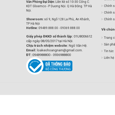
Văn Phòng Đại Diện:
Liền kề số 10-30 Cổng C.
Chính s
KDT Glixemco - P Dương Nội. Q Hà Đông. TP Hà
Nội.
Chính s
Showroom:
số 9, Ngõ 128 La Phù, An Khánh,
Chính 
TP Hà Nội
Hotline:
09489.888.00 - 09369.888.00
Về chúng
Giấy phép ĐKKD số thành lập:
01U8006612
Trang 
cấp ngày 08/05/2017 tại Hà Nội.
Sản ph
Chịu trách nhiệm website:
Ngô Văn Hệ.
Email:
loakeohoangnam@gmail.com.
Tin tức
ĐT:
0948988800 - 0936988800
Liên hệ