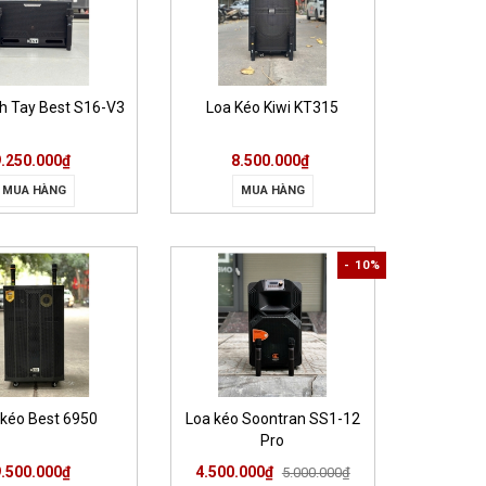
h Tay Best S16-V3
Loa Kéo Kiwi KT315
9.250.000₫
8.500.000₫
MUA HÀNG
MUA HÀNG
- 10%
 kéo Best 6950
Loa kéo Soontran SS1-12
Pro
9.500.000₫
4.500.000₫
5.000.000₫