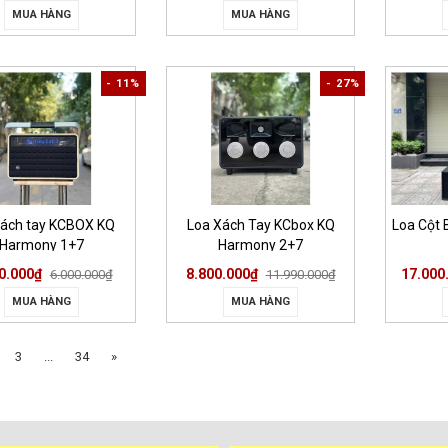
MUA HÀNG
MUA HÀNG
- 11%
- 27%
xách tay KCBOX KQ
Loa Xách Tay KCbox KQ
Loa Cột 
Harmony 1+7
Harmony 2+7
0.000₫
8.800.000₫
17.000
6.000.000₫
11.990.000₫
MUA HÀNG
MUA HÀNG
3
...
34
»