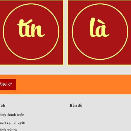
ĂNG KÝ
ách
Bản đồ
ách thanh toán
ách vận chuyển
́ch đổi trả