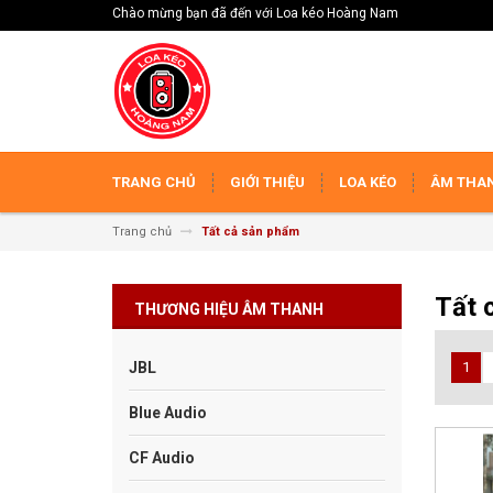
Chào mừng bạn đã đến với Loa kéo Hoàng Nam
TRANG CHỦ
GIỚI THIỆU
LOA KÉO
ÂM THAN
Trang chủ
Tất cả sản phẩm
Tất 
THƯƠNG HIỆU ÂM THANH
JBL
1
Blue Audio
CF Audio