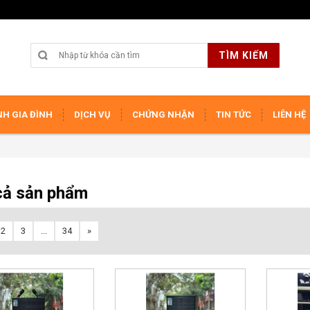
TÌM KIẾM
H GIA ĐÌNH
DỊCH VỤ
CHỨNG NHẬN
TIN TỨC
LIÊN HỆ
cả sản phẩm
2
3
...
34
»