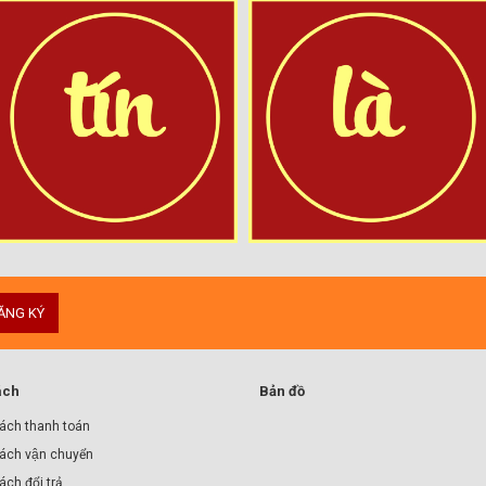
ĂNG KÝ
ách
Bản đồ
ách thanh toán
ách vận chuyển
́ch đổi trả