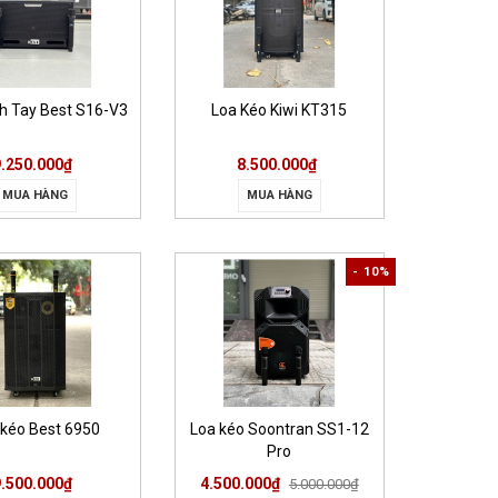
h Tay Best S16-V3
Loa Kéo Kiwi KT315
9.250.000₫
8.500.000₫
MUA HÀNG
MUA HÀNG
- 10%
 kéo Best 6950
Loa kéo Soontran SS1-12
Pro
9.500.000₫
4.500.000₫
5.000.000₫