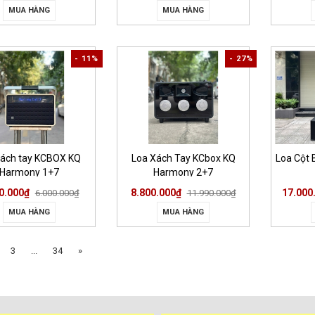
MUA HÀNG
MUA HÀNG
- 11%
- 27%
xách tay KCBOX KQ
Loa Xách Tay KCbox KQ
Loa Cột 
Harmony 1+7
Harmony 2+7
0.000₫
8.800.000₫
17.000
6.000.000₫
11.990.000₫
MUA HÀNG
MUA HÀNG
3
...
34
»