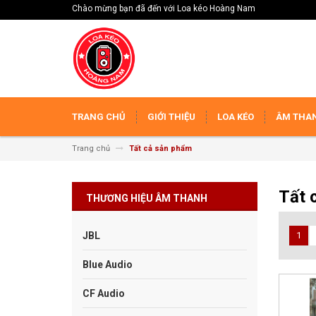
Chào mừng bạn đã đến với Loa kéo Hoàng Nam
TRANG CHỦ
GIỚI THIỆU
LOA KÉO
ÂM THAN
Trang chủ
Tất cả sản phẩm
Tất 
THƯƠNG HIỆU ÂM THANH
JBL
1
Blue Audio
CF Audio