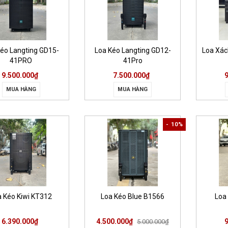
Kéo Langting GD15-
Loa Kéo Langting GD12-
Loa Xác
41PRO
41Pro
9.500.000₫
7.500.000₫
MUA HÀNG
MUA HÀNG
- 10%
a Kéo Kiwi KT312
Loa Kéo Blue B1566
Loa
6.390.000₫
4.500.000₫
5.000.000₫