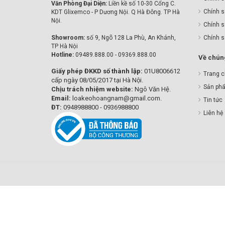
Văn Phòng Đại Diện:
Liền kề số 10-30 Cổng C.
Chính s
KDT Glixemco - P Dương Nội. Q Hà Đông. TP Hà
Nội.
Chính s
Showroom:
số 9, Ngõ 128 La Phù, An Khánh,
Chính 
TP Hà Nội
Hotline:
09489.888.00 - 09369.888.00
Về chúng
Giấy phép ĐKKD số thành lập:
01U8006612
Trang 
cấp ngày 08/05/2017 tại Hà Nội.
Sản ph
Chịu trách nhiệm website:
Ngô Văn Hệ.
Email:
loakeohoangnam@gmail.com.
Tin tức
ĐT:
0948988800 - 0936988800
Liên hệ