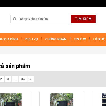
TÌM KIẾM
H GIA ĐÌNH
DỊCH VỤ
CHỨNG NHẬN
TIN TỨC
LIÊN HỆ
cả sản phẩm
2
3
...
34
»