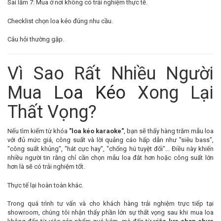
Sai lầm 7: Mua ở nơi không có trải nghiệm thực tế.
Checklist chọn loa kéo đúng nhu cầu.
Câu hỏi thường gặp.
Vì Sao Rất Nhiều Người
Mua
Loa Kéo
Xong Lại
Thất Vọng?
Nếu tìm kiếm từ khóa
"loa kéo karaoke"
, bạn sẽ thấy hàng trăm mẫu loa
với đủ mức giá, công suất và lời quảng cáo hấp dẫn như "siêu bass",
"công suất khủng", "hát cực hay", "chống hú tuyệt đối"... Điều này khiến
nhiều người tin rằng chỉ cần chọn mẫu loa đắt hơn hoặc công suất lớn
hơn là sẽ có trải nghiệm tốt.
Thực tế lại hoàn toàn khác.
Trong quá trình tư vấn và cho khách hàng trải nghiệm trực tiếp tại
showroom, chúng tôi nhận thấy phần lớn sự thất vọng sau khi mua loa