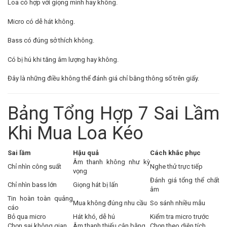
Loa có hợp với giọng mình hay không.
Micro có dễ hát không.
Bass có đúng sở thích không.
Có bị hú khi tăng âm lượng hay không.
Đây là những điều không thể đánh giá chỉ bằng thông số trên giấy.
Bảng Tổng Hợp 7 Sai Lầm
Khi Mua Loa Kéo
Sai lầm
Hậu quả
Cách khắc phục
Âm thanh không như kỳ
Chỉ nhìn công suất
Nghe thử trực tiếp
vọng
Đánh giá tổng thể chất
Chỉ nhìn bass lớn
Giọng hát bị lấn
âm
Tin hoàn toàn quảng
Mua không đúng nhu cầu
So sánh nhiều mẫu
cáo
Bỏ qua micro
Hát khó, dễ hú
Kiểm tra micro trước
Chọn sai không gian
Âm thanh thiếu cân bằng
Chọn theo diện tích