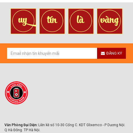
ĐĂNG KÝ
Văn Phòng Đại Diện:
Liền kề số 10-30 Cổng C. KDT Glixemco - P Dương Nội.
Q Hà Đông. TP Hà Nội.