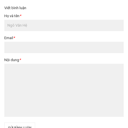
Viết bình luận
Họ và tên
*
Email
*
Nội dung
*
GỬI BÌNH LUẬN