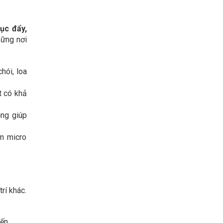
cục đẩy,
hững nơi
hói, loa
t có khả
ộng giúp
ọn micro
rí khác.
ến.