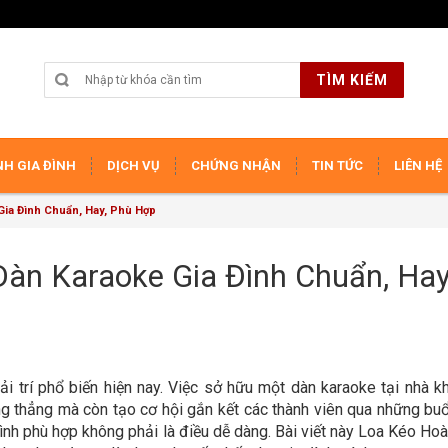
TÌM KIẾM
H GIA ĐÌNH
DỊCH VỤ
CHỨNG NHẬN
TIN TỨC
LIÊN HỆ
ia Đình Chuẩn, Hay, Phù Hợp
àn Karaoke Gia Đình Chuẩn, Hay
iải trí phổ biến hiện nay. Việc sở hữu một dàn karaoke tại nhà k
ng thẳng mà còn tạo cơ hội gắn kết các thành viên qua những buổ
 đình phù hợp không phải là điều dễ dàng. Bài viết này Loa Kéo H