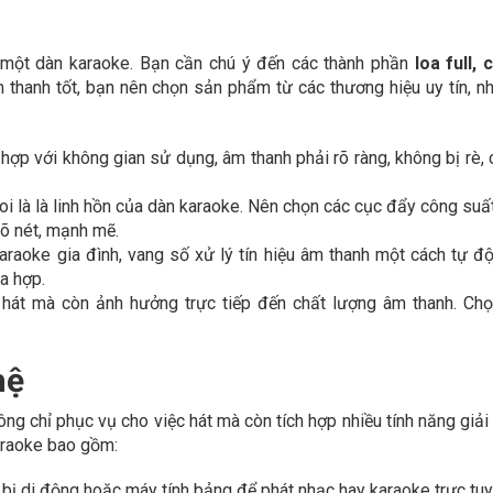
á một dàn karaoke. Bạn cần chú ý đến các thành phần
loa full, 
 thanh tốt, bạn nên chọn sản phẩm từ các thương hiệu uy tín, n
ợp với không gian sử dụng, âm thanh phải rõ ràng, không bị rè, c
i là là linh hồn của dàn karaoke. Nên chọn các cục đẩy công suấ
rõ nét, mạnh mẽ.
 karaoke gia đình, vang số xử lý tín hiệu âm thanh một cách tự đ
a hợp.
 hát mà còn ảnh hưởng trực tiếp đến chất lượng âm thanh. Ch
hệ
ng chỉ phục vụ cho việc hát mà còn tích hợp nhiều tính năng giải t
araoke bao gồm:
t bị di động hoặc máy tính bảng để phát nhạc hay karaoke trực tuy