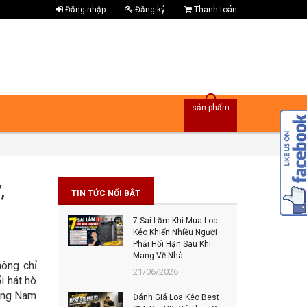
Đăng nhập
Đăng ký
Thanh toán
sản phẩm
,
TIN TỨC NỔI BẬT
7 Sai Lầm Khi Mua Loa
Bes
Kéo Khiến Nhiều Người
Đâu
Phải Hối Hận Sau Khi
Đán
Mang Về Nhà
202
hông chỉ
21/06/2026
i hát hò
Top
oàng Nam
Đánh Giá Loa Kéo Best
Tiế