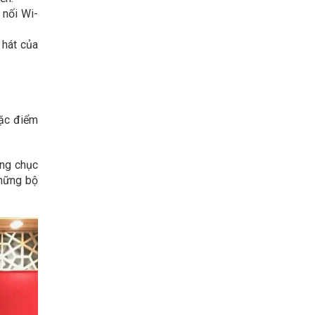
 nối Wi-
 hát của
đặc điểm
àng chục
những bộ