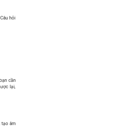
 Câu hỏi
 bạn cần
ược lại,
à tạo âm