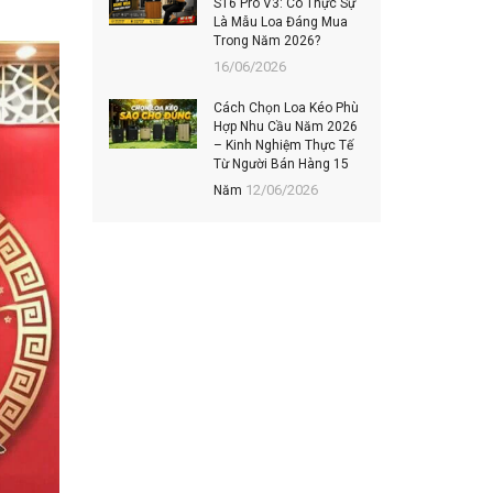
S16 Pro V3: Có Thực Sự
202
Là Mẫu Loa Đáng Mua
Hiệ
Trong Năm 2026?
06/
16/06/2026
TOP
Cách Chọn Loa Kéo Phù
MUA
Hợp Nhu Cầu Năm 2026
ĐÁN
– Kinh Nghiệm Thực Tế
KH
Từ Người Bán Hàng 15
03/
12/06/2026
Năm