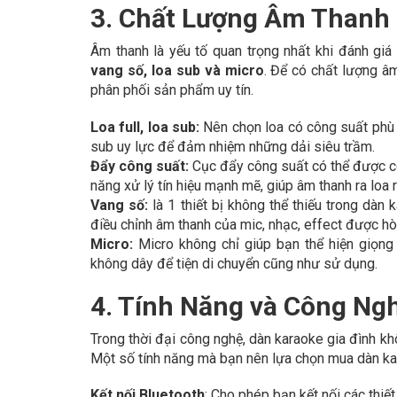
3. Chất Lượng Âm Thanh
Âm thanh là yếu tố quan trọng nhất khi đánh gi
vang số, loa sub và micro
. Để có chất lượng âm
phân phối sản phẩm uy tín.
Loa full, loa sub:
Nên chọn loa có công suất phù h
sub uy lực để đảm nhiệm những dải siêu trầm.
Đẩy công suất:
Cục đẩy công suất có thể được co
năng xử lý tín hiệu mạnh mẽ, giúp âm thanh ra loa 
Vang số:
là 1 thiết bị không thể thiếu trong dàn
điều chỉnh âm thanh của mic, nhạc, effect được hò
Micro:
Micro không chỉ giúp bạn thể hiện giọng
không dây để tiện di chuyển cũng như sử dụng.
4. Tính Năng và Công Ng
Trong thời đại công nghệ, dàn karaoke gia đình khô
Một số tính năng mà bạn nên lựa chọn mua dàn k
Kết nối Bluetooth
: Cho phép bạn kết nối các thiế