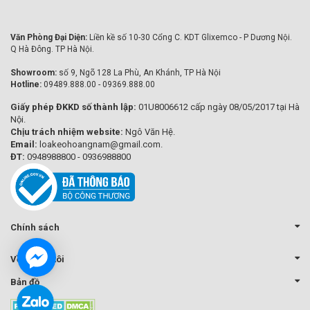
Văn Phòng Đại Diện:
Liền kề số 10-30 Cổng C. KDT Glixemco - P Dương Nội.
Q Hà Đông. TP Hà Nội.
Showroom:
số 9, Ngõ 128 La Phù, An Khánh, TP Hà Nội
Hotline:
09489.888.00 - 09369.888.00
Giấy phép ĐKKD số thành lập:
01U8006612 cấp ngày 08/05/2017 tại Hà
Nội.
Chịu trách nhiệm website:
Ngô Văn Hệ.
Email:
loakeohoangnam@gmail.com.
ĐT:
0948988800 - 0936988800
Chính sách
Về chúng tôi
Bản đồ