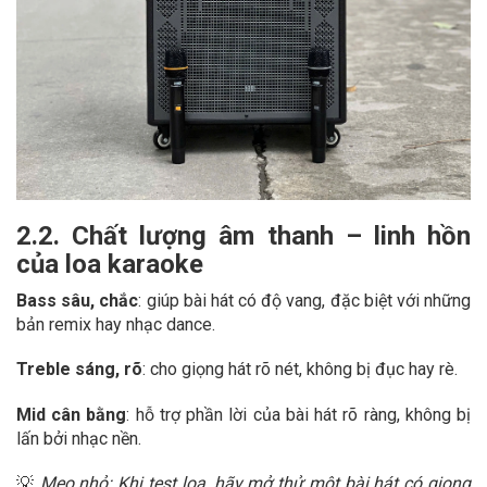
2.2. Chất lượng âm thanh – linh hồn
của loa karaoke
Bass sâu, chắc
: giúp bài hát có độ vang, đặc biệt với những
bản remix hay nhạc dance.
Treble sáng, rõ
: cho giọng hát rõ nét, không bị đục hay rè.
Mid cân bằng
: hỗ trợ phần lời của bài hát rõ ràng, không bị
lấn bởi nhạc nền.
💡
Mẹo nhỏ: Khi test loa, hãy mở thử một bài hát có giọng