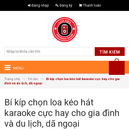
Đăng nhập
Đăng ký
Thanh toán
TÌM KIẾM
MENU
Trang chủ
Tin tức
Bí kíp chọn loa kéo hát karaoke cực hay cho gia
đình và du lịch, dã ngoại
Bí kíp chọn loa kéo hát
karaoke cực hay cho gia đình
và du lịch, dã ngoại