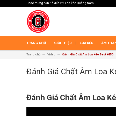
Chào mừng bạn đã đến với Loa kéo Hoàng Nam
TRANG CHỦ
GIỚI THIỆU
LOA KÉO
ÂM THAN
Trang chủ
Video
Đánh Giá Chất Âm Loa Kéo Best 6850
Đánh Giá Chất Âm Loa K
Đánh Giá Chất Âm Loa Ké