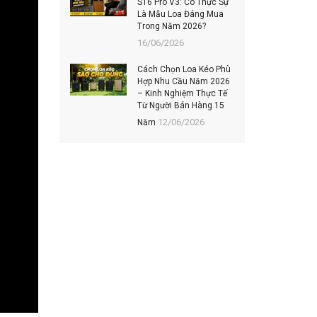
S16 Pro V3: Có Thực Sự
202
Là Mẫu Loa Đáng Mua
Hiệ
Trong Năm 2026?
06/
16/06/2026
TOP
Cách Chọn Loa Kéo Phù
MUA
Hợp Nhu Cầu Năm 2026
ĐÁN
– Kinh Nghiệm Thực Tế
KH
Từ Người Bán Hàng 15
03/
12/06/2026
Năm