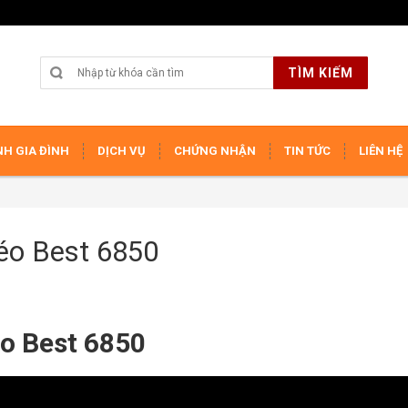
TÌM KIẾM
H GIA ĐÌNH
DỊCH VỤ
CHỨNG NHẬN
TIN TỨC
LIÊN HỆ
éo Best 6850
o Best 6850