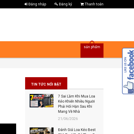
Đăng nhập
Đăng ký
Thanh toán
sản phẩm
TIN TỨC NỔI BẬT
7 Sai Lầm Khi Mua Loa
Bes
Kéo Khiến Nhiều Người
Đâu
Phải Hối Hận Sau Khi
Đán
Mang Về Nhà
202
21/06/2026
Top
Đánh Giá Loa Kéo Best
Tiế