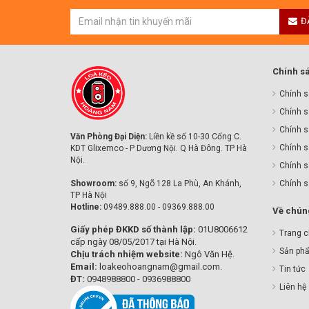
Đ
Chính s
Chính s
Chính s
Chính sa
Văn Phòng Đại Diện:
Liền kề số 10-30 Cổng C.
Chính s
KDT Glixemco - P Dương Nội. Q Hà Đông. TP Hà
Nội.
Chính s
Showroom:
số 9, Ngõ 128 La Phù, An Khánh,
Chính 
TP Hà Nội
Hotline:
09489.888.00 - 09369.888.00
Về chúng
Giấy phép ĐKKD số thành lập:
01U8006612
Trang 
cấp ngày 08/05/2017 tại Hà Nội.
Sản ph
Chịu trách nhiệm website:
Ngô Văn Hệ.
Email:
loakeohoangnam@gmail.com.
Tin tức
ĐT:
0948988800 - 0936988800
Liên hệ