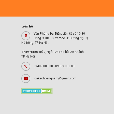
Liên hệ
Văn Phòng Đại Diện:
Liền kề số 10-30
Cổng C. KDT Glixemco - P Dương Nội. Q
Hà Đông. TP Hà Nội.
Showroom:
số 9, Ngõ 128 La Phù, An Khánh,
TP Hà Nội
09489.888.00 - 09369.888.00
loakeohoangnam@gmail.com