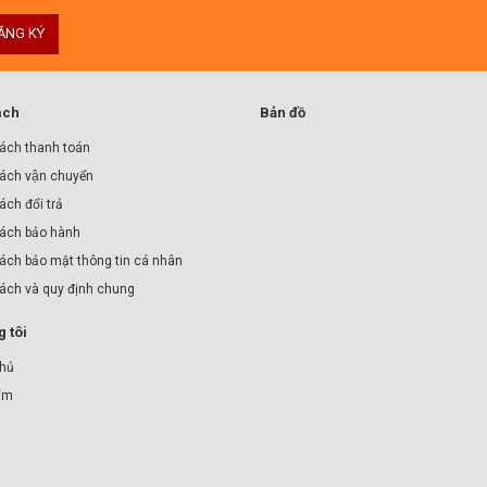
ĂNG KÝ
ách
Bản đồ
ách thanh toán
ách vận chuyển
́ch đổi trả
ách bảo hành
ách bảo mật thông tin cá nhân
sách và quy định chung
 tôi
chủ
ẩm