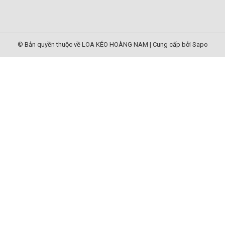
© Bản quyền thuộc về LOA KÉO HOÀNG NAM
|
Cung cấp bởi Sapo