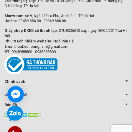
Văn Phòng Đại Diện:
Liền kề số 10-30 Cổng C. KDT Glixemco - P Dương Nội.
Q Hà Đông. TP Hà Nội.
Showroom:
số 9, Ngõ 128 La Phù, An Khánh, TP Hà Nội
Hotline:
09489.888.00 - 09369.888.00
Giấy phép ĐKKD số thành lập:
01U8006612 cấp ngày 08/05/2017 tại Hà
Nội.
Chịu trách nhiệm website:
Ngô Văn Hệ.
Email:
loakeohoangnam@gmail.com.
ĐT:
0948988800 - 0936988800
Chính sách
Về chúng tôi
Bản đồ