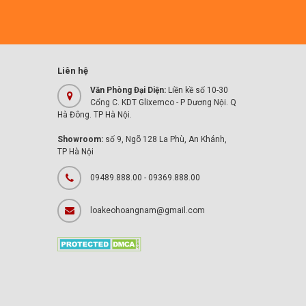
Liên hệ
Văn Phòng Đại Diện:
Liền kề số 10-30
Cổng C. KDT Glixemco - P Dương Nội. Q
Hà Đông. TP Hà Nội.
Showroom:
số 9, Ngõ 128 La Phù, An Khánh,
TP Hà Nội
09489.888.00 - 09369.888.00
loakeohoangnam@gmail.com