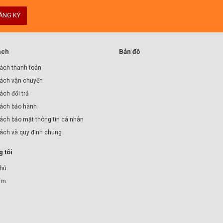
ĂNG KÝ
ách
Bản đồ
ách thanh toán
ách vận chuyển
́ch đổi trả
ách bảo hành
ách bảo mật thông tin cá nhân
sách và quy định chung
 tôi
chủ
ẩm