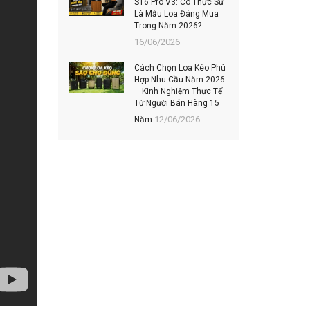
S16 Pro V3: Có Thực Sự
202
Là Mẫu Loa Đáng Mua
Hiệ
Trong Năm 2026?
06/
16/06/2026
TOP
Cách Chọn Loa Kéo Phù
MUA
Hợp Nhu Cầu Năm 2026
ĐÁN
– Kinh Nghiệm Thực Tế
KH
Từ Người Bán Hàng 15
03/
12/06/2026
Năm