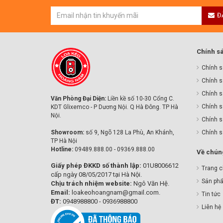
Đ
Chính s
Chính s
Chính s
Chính sa
Văn Phòng Đại Diện:
Liền kề số 10-30 Cổng C.
Chính s
KDT Glixemco - P Dương Nội. Q Hà Đông. TP Hà
Nội.
Chính s
Showroom:
số 9, Ngõ 128 La Phù, An Khánh,
Chính 
TP Hà Nội
Hotline:
09489.888.00 - 09369.888.00
Về chúng
Giấy phép ĐKKD số thành lập:
01U8006612
Trang 
cấp ngày 08/05/2017 tại Hà Nội.
Sản ph
Chịu trách nhiệm website:
Ngô Văn Hệ.
Email:
loakeohoangnam@gmail.com.
Tin tức
ĐT:
0948988800 - 0936988800
Liên hệ