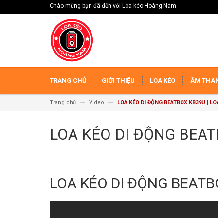
Chào mừng bạn đã đến với Loa kéo Hoàng Nam
TRANG CHỦ
GIỚI THIỆU
LOA KÉO
ÂM THAN
Trang chủ
Video
LOA KÉO DI ĐỘNG BEATBOX KB39U | LO
LOA KÉO DI ĐỘNG BEAT
LOA KÉO DI ĐỘNG BEATB