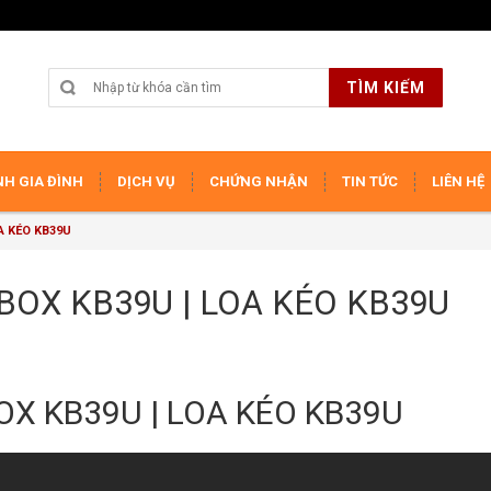
TÌM KIẾM
H GIA ĐÌNH
DỊCH VỤ
CHỨNG NHẬN
TIN TỨC
LIÊN HỆ
A KÉO KB39U
BOX KB39U | LOA KÉO KB39U
OX KB39U | LOA KÉO KB39U