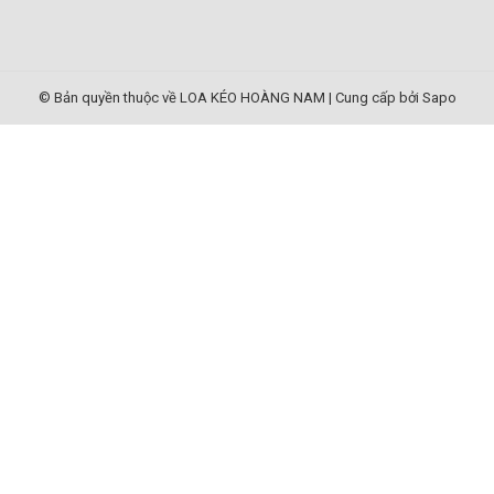
© Bản quyền thuộc về LOA KÉO HOÀNG NAM
|
Cung cấp bởi Sapo