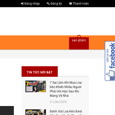
Đăng nhập
Đăng ký
Thanh toán
sản phẩm
TIN TỨC NỔI BẬT
7 Sai Lầm Khi Mua Loa
Bes
Kéo Khiến Nhiều Người
Đâu
Phải Hối Hận Sau Khi
Đán
Mang Về Nhà
202
21/06/2026
Top
Đánh Giá Loa Kéo Best
Tiế