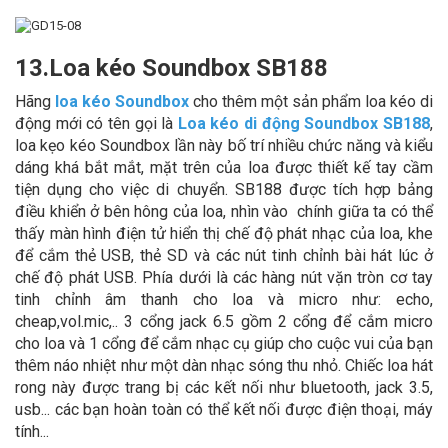
13.Loa kéo Soundbox SB188
Hãng
loa kéo Soundbox
cho thêm một sản phẩm loa kéo di
động mới có tên gọi là
Loa kéo di động Soundbox SB188
,
loa kẹo kéo Soundbox lần này bố trí nhiều chức năng và kiểu
dáng khá bắt mắt, mặt trên của loa được thiết kế tay cầm
tiện dụng cho việc di chuyển. SB188 được tích hợp bảng
điều khiển ở bên hông của loa, nhìn vào chính giữa ta có thể
thấy màn hình điện tử hiển thị chế độ phát nhạc của loa, khe
để cắm thẻ USB, thẻ SD và các nút tinh chỉnh bài hát lúc ở
chế độ phát USB. Phía dưới là các hàng nút vặn tròn cơ tay
tinh chỉnh âm thanh cho loa và micro như: echo,
cheap,vol.mic,.. 3 cổng jack 6.5 gồm 2 cổng để cắm micro
cho loa và 1 cổng để cắm nhạc cụ giúp cho cuộc vui của bạn
thêm náo nhiệt như một dàn nhạc sóng thu nhỏ. Chiếc loa hát
rong này được trang bị các kết nối như bluetooth, jack 3.5,
usb... các bạn hoàn toàn có thể kết nối được điện thoại, máy
tính...