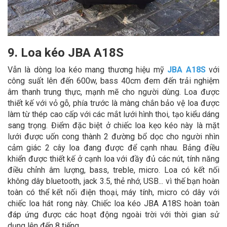
9. Loa kéo JBA A18S
Vẫn là dòng loa kéo mang thương hiệu mỹ
JBA A18S
với
công suất lên đến 600w, bass 40cm đem đến trải nghiệm
âm thanh trung thực, mạnh mẽ cho người dùng. Loa được
thiết kế với vỏ gỗ, phía trước là màng chắn bảo vệ loa được
làm từ thép cao cấp với các mắt lưới hình thoi, tạo kiểu dáng
sang trọng. Điểm đặc biệt ở chiếc loa kẹo kéo này là mặt
lưới được uốn cong thành 2 đường bổ dọc cho người nhìn
cảm giác 2 cây loa đang được để cạnh nhau. Bảng điều
khiển được thiết kế ở cạnh loa với đầy đủ các nút, tính năng
điều chỉnh âm lượng, bass, treble, micro. Loa có kết nối
không dây bluetooth, jack 3.5, thẻ nhớ, USB... vì thế bạn hoàn
toàn có thể kết nối điện thoại, máy tính, micro có dây với
chiếc loa hát rong này. Chiếc loa kéo JBA A18S hoàn toàn
đáp ứng được các hoạt động ngoài trời với thời gian sử
dụng lên đến 8 tiếng.