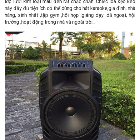
lớp lưới kim loại màu đen rất chắc chắn. Chiếc loa kẹo kéo
này đầy đủ tiện ích có thể dùng cho hát karaoke,gia đình, nhà
hàng, sinh nhật ,tập gym ,hội họp ,giảng dạy ,dã ngoại, hội
trường ,hoạt động trong nhà và ngoài trời...