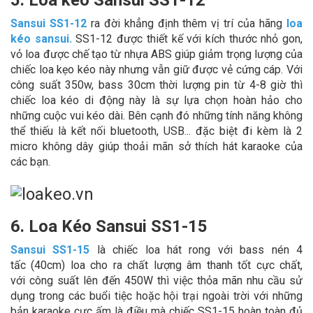
5. Loa kéo Sansui SS1-12
Sansui SS1-12
ra đời khẳng định thêm vị trí của hãng
loa
kéo sansui
.
SS1-12 được thiết kế với kích thước nhỏ gon,
vỏ loa được chế tạo từ nhựa ABS giúp giảm trọng lượng của
chiếc loa kẹo kéo này nhưng vẫn giữ được vẻ cứng cáp. Với
công suất 350w, bass 30cm thời lượng pin từ 4-8 giờ thì
chiếc loa kéo di động này là sự lựa chọn hoàn hảo cho
những cuộc vui kéo dài. Bên cạnh đó những tính năng không
thể thiếu là kết nối bluetooth, USB... đặc biệt đi kèm là 2
micro không dây giúp thoải mãn sở thích hát karaoke của
các bạn.
6. Loa Kéo Sansui SS1-15
Sansui SS1-15
là
chiếc loa hát rong với bass nén 4
tấc (40cm) loa cho ra chất lượng âm thanh tốt cực chất,
với công suất lên đến 450W thì việc thỏa mãn nhu cầu sử
dụng trong các buổi tiệc hoặc hội trại ngoài trời với những
bản karaoke cực ấm là điều mà chiếc SS1-15 hoàn toàn đủ