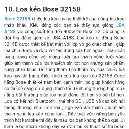
10. Loa kéo Bose 3215B
Bose 3215B
chiếc loa kéo mang thiết kế của dòng loa kéo
nhập khẩu. Kiểu dáng các bạn sẽ thấy tựa giống
JBA
A18S
với công suất lên đến 900w thì Bose 3215b cũng là
đối thủ đáng gờm với JBA A18S. Loa kéo di động Bose
3215B được thiết kế bắt mắt với lớp vỏ gỗ chắc chắn , giúp
loa chịu được va đập với tác động của bên ngoài, màu sắc
sang trọng cùng với màng lưới tạo thành vòng lưới vòm
giúp âm thanh của loa khuếch tán tốt hơn những sản phẩm
cùng phân khúc. Để tăng thêm tính thẩm mỹ của chiếc loa
kéo này thì bảng điều khiển của loa kẹo kéo 3215B được
hãng Bose thiết kế nằm bên cạnh thân loa giúp khách hàng
có thể dễ dàng sử dụng , tránh tối đa những trường hợp mưa
nắng bất thường giúp loa hoạt động tốt hơn và bền bỉ hơn.
Loa có kết nối Bluetooth , thẻ nhớ SD , USB và các kết nối
thông thường như Line loa , ngõ vào âm thanh , xuất âm
thanh sang loa kéo cùng loại ...Đặc biệt với những bạn yêu
thích hát karaoke thì đây là mẫu loa bạn không thể bỏ qua. Đi
kèm là bộ micro không dây và đầu thu kỹ thuật số thì bose