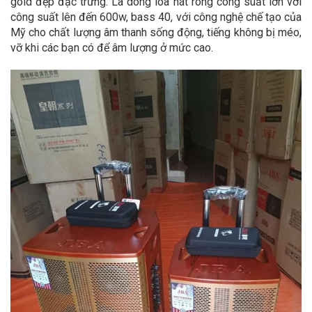
gold đẹp đặc trưng. Là dòng loa hát rong công suất lớn với
công suất lên đến 600w, bass 40, với công nghệ chế tạo của
Mỹ cho chất lượng âm thanh sống động, tiếng không bị méo,
vỡ khi các bạn có để âm lượng ở mức cao.