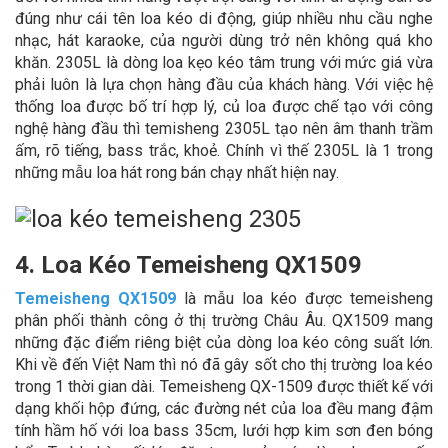
đúng như cái tên loa kéo di động, giúp nhiều nhu cầu nghe
nhạc, hát karaoke, của người dùng trở nên không quá kho
khăn. 2305L là dòng loa kẹo kéo tâm trung với mức giá vừa
phải luôn là lựa chọn hàng đầu của khách hàng. Với việc hệ
thống loa được bố trí hợp lý, củ loa được chế tạo với công
nghệ hàng đầu thì temisheng 2305L tạo nên âm thanh trầm
ấm, rõ tiếng, bass trắc, khoẻ. Chính vì thế 2305L là 1 trong
những mẫu loa hát rong bán chạy nhất hiện nay.
4. Loa Kéo Temeisheng QX1509
Temeisheng QX1509
là mẫu loa kéo được temeisheng
phân phối thành công ở thị trường Châu Âu. QX1509 mang
những đặc điểm riêng biệt của dòng loa kéo công suất lớn.
Khi về đến Việt Nam thì nó đã gây sốt cho thị trường loa kéo
trong 1 thời gian dài. Temeisheng QX-1509 được thiết kế với
dạng khối hộp đứng, các đường nét của loa đều mang đậm
tính hầm hố với loa bass 35cm, lưới hợp kim sơn đen bóng