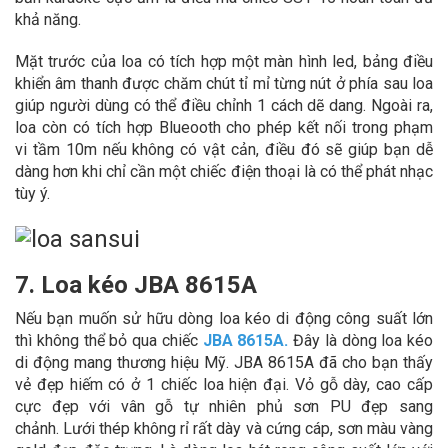
khả năng.
Mặt trước của loa có tích hợp một màn hình led, bảng điều
khiển âm thanh được chăm chút tỉ mỉ từng nút ở phía sau loa
giúp người dùng có thể điều chỉnh 1 cách dẽ dang. Ngoài ra,
loa còn có tích hợp Blueooth cho phép kết nối trong phạm
vi tầm 10m nếu không có vật cản, điều đó sẽ giúp bạn dễ
dàng hơn khi chỉ cần một chiếc điện thoại là có thể phát nhạc
tùy ý.
7. Loa kéo JBA 8615A
Nếu bạn muốn sử hữu dòng loa kéo di động công suất lớn
thì không thể bỏ qua chiếc
JBA 8615A
.
Đây là dòng loa kéo
di động mang thương hiệu Mỹ. JBA 8615A đã cho bạn thấy
vẻ đẹp hiếm có ở 1 chiếc loa hiện đại. Vỏ gỗ dày, cao cấp
cực đẹp với vân gỗ tự nhiên phủ sơn PU đẹp sang
chảnh. Lưới thép không rỉ rất dày và cứng cáp, sơn màu vàng