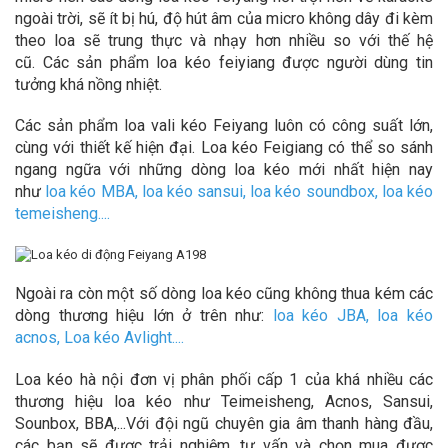
ngoài trời, sẽ ít bị hú, độ hút âm của micro không dây đi kèm
theo loa sẽ trung thực và nhạy hơn nhiều so với thế hệ
cũ. Các sản phẩm loa kéo feiyiang được người dùng tin
tưởng khá nồng nhiệt.
Các sản phẩm loa vali kéo Feiyang luôn có công suất lớn,
cùng với thiết kế hiện đại. Loa kéo Feigiang có thể so sánh
ngang ngữa với những dòng loa kéo mới nhất hiện nay
như
loa kéo MBA
,
loa kéo sansui
,
loa kéo soundbox
,
loa kéo
temeisheng
....
Ngoài ra còn một số dòng loa kéo cũng không thua kém các
dòng thương hiệu lớn ở trên như:
loa kéo JBA
,
loa kéo
acnos
,
Loa kéo Avlight
....
Loa kéo hà nội đơn vị phân phối cấp 1 của khá nhiều các
thương hiệu loa kéo như Teimeisheng, Acnos, Sansui,
Sounbox, BBA,...Với đội ngũ chuyên gia âm thanh hàng đầu,
các bạn sẽ được trải nghiệm, tư vấn và chọn mua được