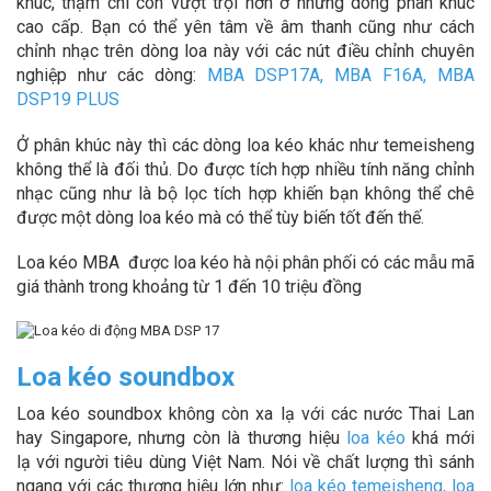
khúc, thậm chí còn vượt trội hơn ở những dòng phân khúc
cao cấp. Bạn có thể yên tâm về âm thanh cũng như cách
chỉnh nhạc trên dòng loa này với các nút điều chỉnh chuyên
nghiệp như các dòng:
MBA DSP17A
,
MBA F16A
,
MBA
DSP19 PLUS
Ở phân khúc này thì các dòng loa kéo khác như temeisheng
không thể là đối thủ. Do được tích hợp nhiều tính năng chỉnh
nhạc cũng như là bộ lọc tích hợp khiến bạn không thể chê
được một dòng loa kéo mà có thể tùy biến tốt đến thế.
Loa kéo MBA được loa kéo hà nội phân phối có các mẫu mã
giá thành trong khoảng từ 1 đến 10 triệu đồng
Loa kéo soundbox
Loa kéo soundbox không còn xa lạ với các nước Thai Lan
hay Singapore, nhưng còn là thương hiệu
loa kéo
khá mới
lạ với người tiêu dùng Việt Nam. Nói về chất lượng thì sánh
ngang với các thương hiệu lớn như:
loa kéo temeisheng
,
loa