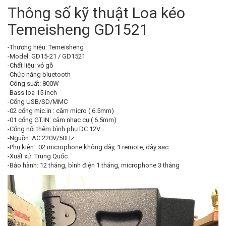
Thông số kỹ thuật Loa kéo
Temeisheng GD1521
-Thương hiệu: Temeisheng
-Model: GD15-21 / GD1521
-Chất liệu: vỏ gỗ
-Chức năng bluetooth
-Công suất: 800W
-Bass loa 15 inch
-Cổng USB/SD/MMC
-02 cổng mic.in : cắm micro ( 6.5mm)
-01 cổng GT.IN: cắm nhạc cụ ( 6.5mm)
-Cổng nối thêm bình phụ DC 12V
-Nguồn: AC 220V/50Hz
-Phụ kiện : 02 microphone không dây, 1 remote, dây sạc
-Xuất xứ: Trung Quốc
-Bảo hành: 12 tháng, bình điện 1 tháng, microphone 3 tháng