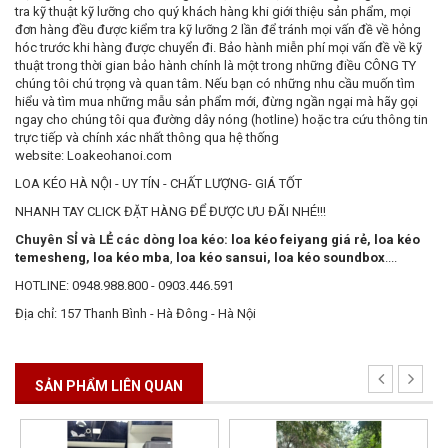
tra kỹ thuật kỹ lưỡng cho quý khách hàng khi giới thiệu sản phẩm, mọi
đơn hàng đều được kiểm tra kỹ lưỡng 2 lần để tránh mọi vấn đề về hỏng
hóc trước khi hàng được chuyển đi. Bảo hành miễn phí mọi vấn đề về kỹ
thuật trong thời gian bảo hành chính là một trong những điều CÔNG TY
chúng tôi chú trọng và quan tâm. Nếu bạn có những nhu cầu muốn tìm
hiểu và tìm mua những mẫu sản phẩm mới, đừng ngần ngại mà hãy gọi
ngay cho chúng tôi qua đường dây nóng (hotline) hoặc tra cứu thông tin
trực tiếp và chính xác nhất thông qua hệ thống
website: Loakeohanoi.com
LOA KÉO HÀ NỘI - UY TÍN - CHẤT LƯỢNG- GIÁ TỐT
NHANH TAY CLICK ĐẶT HÀNG ĐỂ ĐƯỢC ƯU ĐÃI NHÉ!!!
Chuyên SỈ và LẺ các dòng loa kéo:
loa kéo feiyang giá rẻ
,
loa kéo
temesheng
,
loa kéo mba
,
loa kéo sansui
,
loa kéo soundbox
....
HOTLINE: 0948.988.800 - 0903.446.591
Địa chỉ: 157 Thanh Bình - Hà Đông - Hà Nội
SẢN PHẨM LIÊN QUAN