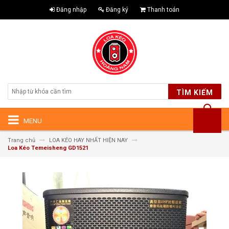
Đăng nhập
Đăng ký
Thanh toán
TÌM KIẾM
MENU
Trang chủ
LOA KÉO HAY NHẤT HIỆN NAY
Loa Kéo Temeisheng GD1521