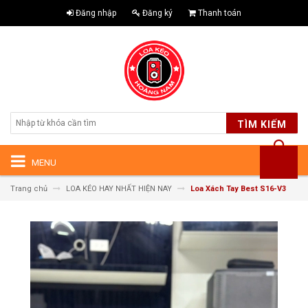
Đăng nhập
Đăng ký
Thanh toán
TÌM KIẾM
MENU
Trang chủ
LOA KÉO HAY NHẤT HIỆN NAY
Loa Xách Tay Best S16-V3