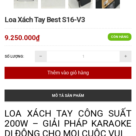
Loa Xách Tay Best S16-V3
9.250.000₫
CÒN HÀNG
SỐ LƯỢNG:
Thêm vào giỏ hàng
MÔ TẢ SẢN PHẨM
LOA XÁCH TAY CÔNG SUẤT
200W – GIẢI PHÁP KARAOKE
DI ĐỘNG CHO MỌI CUỘC VUI