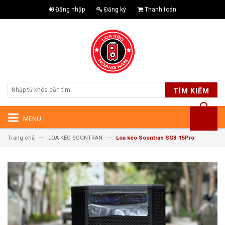
Đăng nhập
Đăng ký
Thanh toán
TÌM KIẾM
MENU
Trang chủ
LOA KÉO SOONTRAN
Loa kéo Soontran SG3-15Pro