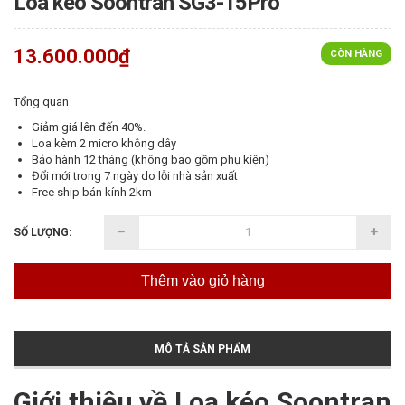
Loa kéo Soontran SG3-15Pro
13.600.000₫
CÒN HÀNG
Tổng quan
Giảm giá lên đến 40%.
Loa kèm 2 micro không dây
Bảo hành 12 tháng (không bao gồm phụ kiện)
Đổi mới trong 7 ngày do lỗi nhà sản xuất
Free ship bán kính 2km
SỐ LƯỢNG:
Thêm vào giỏ hàng
MÔ TẢ SẢN PHẨM
Giới thiệu về Loa kéo Soontran