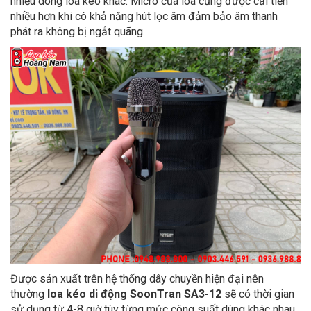
nhiều dòng loa kéo khác. Micro của loa cũng được cải tiến
nhiều hơn khi có khả năng hút lọc âm đảm bảo âm thanh
phát ra không bị ngắt quãng.
Được sản xuất trên hệ thống dây chuyền hiện đại nên
thường
loa kéo di động SoonTran SA3-12
sẽ có thời gian
sử dụng từ 4-8 giờ tùy từng mức công suất dùng khác nhau.