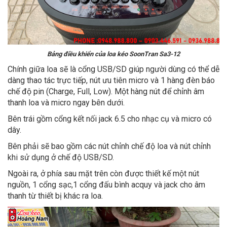
Bảng điều khiển của loa kéo SoonTran Sa3-12
Chính giữa loa sẽ là cổng USB/SD giúp người dùng có thể dễ
dàng thao tác trực tiếp, nút ưu tiên micro và 1 hàng đèn báo
chế độ pin (Charge, Full, Low). Một hàng nút để chỉnh âm
thanh loa và micro ngay bên dưới.
Bên trái gồm cổng kết nối jack 6.5 cho nhạc cụ và micro có
dây.
Bên phải sẽ bao gồm các nút chỉnh chế độ loa và nút chỉnh
khi sử dụng ở chế độ USB/SD.
Ngoài ra, ở phía sau mặt trên còn được thiết kế một nút
nguồn, 1 cổng sạc,1 cổng đấu bình acquy và jack cho âm
thanh từ thiết bị khác ra loa.