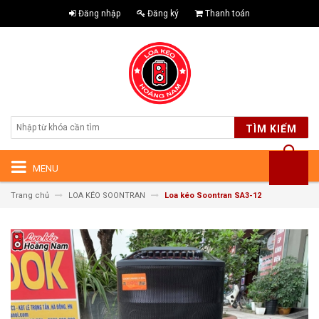
Đăng nhập
Đăng ký
Thanh toán
TÌM KIẾM
MENU
Trang chủ
LOA KÉO SOONTRAN
Loa kéo Soontran SA3-12