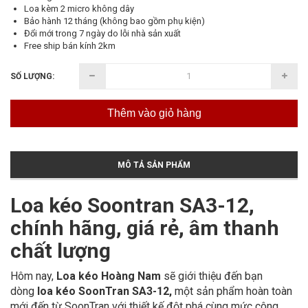
Loa kèm 2 micro không dây
Bảo hành 12 tháng (không bao gồm phụ kiện)
Đổi mới trong 7 ngày do lỗi nhà sản xuất
Free ship bán kính 2km
SỐ LƯỢNG:
Thêm vào giỏ hàng
MÔ TẢ SẢN PHẨM
Loa kéo Soontran SA3-12,
chính hãng, giá rẻ, âm thanh
chất lượng
Hôm nay,
Loa kéo Hoàng Nam
sẽ giới thiệu đến bạn
dòng
loa kéo SoonTran SA3-12,
một sản phẩm hoàn toàn
mới đến từ SoonTran với thiết kế đột phá cùng mức công