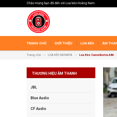
Chào mừng bạn đã đến với Loa kéo Hoàng Nam
TRANG CHỦ
GIỚI THIỆU
LOA KÉO
ÂM THAN
Trang chủ
LOA KÉO MORATA
Loa Kéo Camelkistra A86
THƯƠNG HIỆU ÂM THANH
JBL
Blue Audio
CF Audio