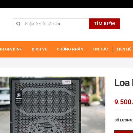
TÌM KIẾM
H GIA ĐÌNH
DỊCH VỤ
CHỨNG NHẬN
TIN TỨC
LIÊN HỆ
Loa 
9.500
SỐ LƯỢNG