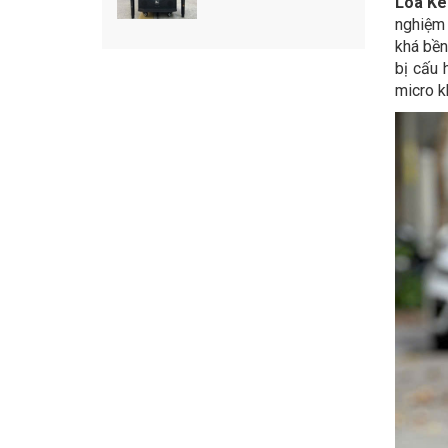
Loa Ké
nghiệm 
khá bền
bị cấu 
micro k