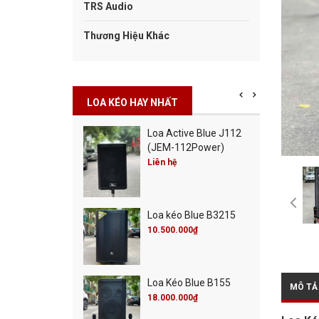
TRS Audio
Thương Hiệu Khác
LOA KÉO HAY NHẤT
Cột Blue Misic City
Loa Active Blue J112
0
(JEM-112Power)
00.000₫
Liên hệ
00.000₫
Cột Blue Live 30
Loa kéo Blue B3215
00.000₫
00.000₫
10.500.000₫
 Active Blue J115
Loa Kéo Blue B155
MÔ TẢ
M-115Power)
18.000.000₫
 hệ