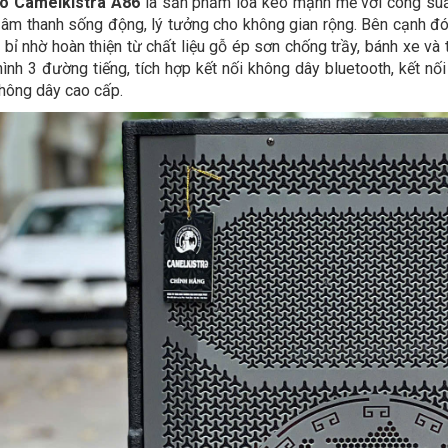
o Camelkistra A86
là sản phẩm loa kéo mạnh mẽ với công suất
âm thanh sống động, lý tưởng cho không gian rộng. Bên cạnh đó
 bỉ nhờ hoàn thiện từ chất liệu gỗ ép sơn chống trầy, bánh xe và 
hình 3 đường tiếng, tích hợp kết nối không dây bluetooth, kết nố
hông dây cao cấp.