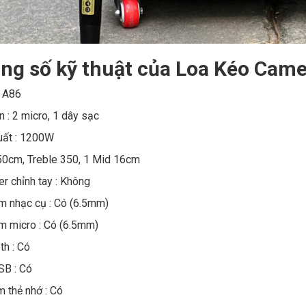
ng số kỹ thuật của Loa Kéo Came
 A86
n : 2 micro, 1 dây sạc
uất : 1200W
50cm, Treble 350, 1 Mid 16cm
er chỉnh tay : Không
 nhạc cụ : Có (6.5mm)
 micro : Có (6.5mm)
th : Có
SB : Có
 thẻ nhớ : Có