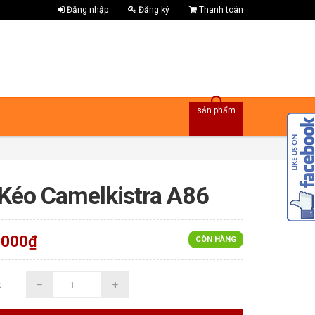
Đăng nhập
Đăng ký
Thanh toán
sản phẩm
Kéo Camelkistra A86
.000₫
CÒN HÀNG
: