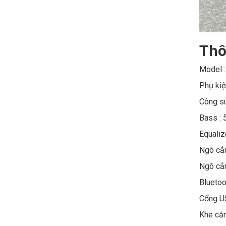
Thô
Model :
Phụ kiệ
Công s
Bass : 
Equaliz
Ngõ cắm
Ngõ cắm
Bluetoo
Cổng U
Khe cắm