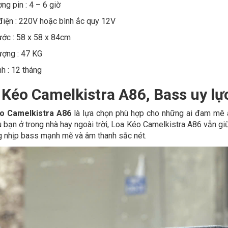
ng pin : 4 – 6 giờ
iện : 220V hoặc bình ắc quy 12V
ước : 58 x 58 x 84cm
ượng : 47 KG
h : 12 tháng
 Kéo Camelkistra A86, Bass uy l
o Camelkistra A86
là lựa chọn phù hợp cho những ai đam mê 
ù bạn ở trong nhà hay ngoài trời, Loa Kéo Camelkistra A86 vẫn g
g nhịp bass mạnh mẽ và âm thanh sắc nét.