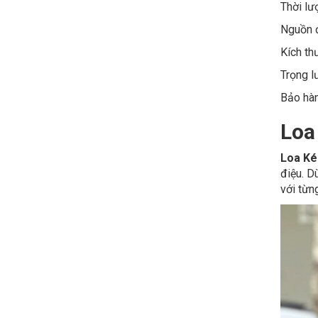
Thời lượ
Nguồn đ
Kích th
Trọng l
Bảo hàn
Loa
Loa Ké
điệu. D
với từn