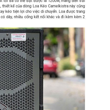
 tối đa có thể đạt được là 1200w, mang đến trải
, thiết kế của dòng Loa Kéo Camelkistra này cũng
tay kéo tiện lợi cho việc di chuyển. Loa được trang
i có dây, nhiều cổng kết nối khác và đi kèm kèm 2