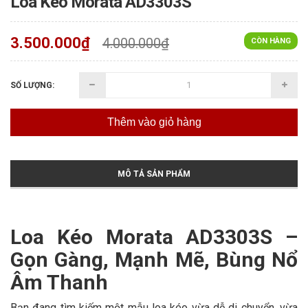
Loa Kéo Morata AD3303S
3.500.000₫
4.000.000₫
CÒN HÀNG
SỐ LƯỢNG:
Thêm vào giỏ hàng
MÔ TẢ SẢN PHẨM
Loa Kéo Morata AD3303S –
Gọn Gàng, Mạnh Mẽ, Bùng Nổ
Âm Thanh
Bạn đang tìm kiếm một mẫu loa kéo vừa dễ di chuyển, vừa