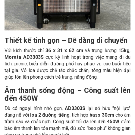
Thiết kế tinh gọn – Dễ dàng di chuyển
Với kích thước chỉ
36 x 31 x 62 cm
và trọng lượng
15kg
,
Morata AD3303S
cực kỳ linh hoạt trong việc mang đi du
lịch, picnic, biểu diễn đường phố hay phục vụ các buổi tiệc
tại gia. Vỏ loa được chế tác chắc chắn, tông màu hiện đại
giúp tôn lên phong cách trẻ trung, năng động.
Âm thanh sống động – Công suất lên
đến 450W
Dù có ngoại hình nhỏ gọn,
AD3303S
lại sở hữu "nội lực"
đáng nể với
loa 2 đường tiếng
, tích hợp
bass 30cm
cho âm
trầm sâu và chắc nịch. Công suất tối đa lên đến
450W
đảm
bảo âm thanh lan tỏa mạnh mẽ, đủ sức "bao phủ" không gian
rộng cả trong nhà lẫn ngoài trời.