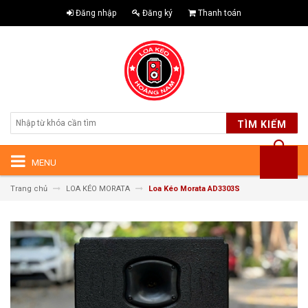
Đăng nhập
Đăng ký
Thanh toán
TÌM KIẾM
MENU
Trang chủ
LOA KÉO MORATA
Loa Kéo Morata AD3303S