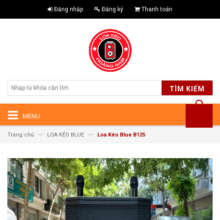
Đăng nhập
Đăng ký
Thanh toán
TÌM KIẾM
MENU
Trang chủ
LOA KÉO BLUE
Loa Kéo Blue B125