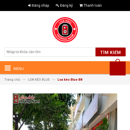
Đăng nhập
Đăng ký
Thanh toán
TÌM KIẾM
MENU
Trang chủ
LOA KÉO BLUE
Loa kéo Blue B8