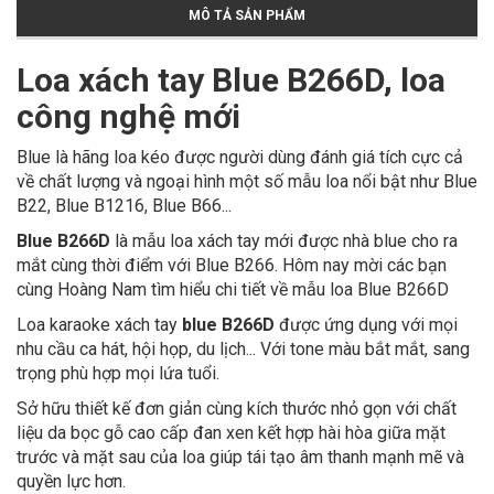
MÔ TẢ SẢN PHẨM
Loa xách tay Blue B266D, loa
công nghệ mới
Blue là hãng loa kéo được người dùng đánh giá tích cực cả
về chất lượng và ngoại hình một số mẫu loa nổi bật như Blue
B22, Blue B1216, Blue B66...
Blue B266D
là mẫu loa xách tay mới được nhà blue cho ra
mắt cùng thời điểm với Blue B266. Hôm nay mời các bạn
cùng Hoàng Nam tìm hiểu chi tiết về mẫu loa Blue B266D
Loa karaoke xách tay
blue B266D
được ứng dụng với mọi
nhu cầu ca hát, hội họp, du lịch... Với tone màu bắt mắt, sang
trọng phù hợp mọi lứa tuổi.
Sở hữu thiết kế đơn giản cùng kích thước nhỏ gọn với chất
liệu da bọc gỗ cao cấp đan xen kết hợp hài hòa giữa mặt
trước và mặt sau của loa giúp tái tạo âm thanh mạnh mẽ và
quyền lực hơn.