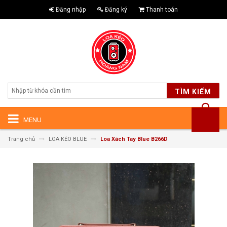
Đăng nhập
Đăng ký
Thanh toán
TÌM KIẾM
MENU
Trang chủ
LOA KÉO BLUE
Loa Xách Tay Blue B266D