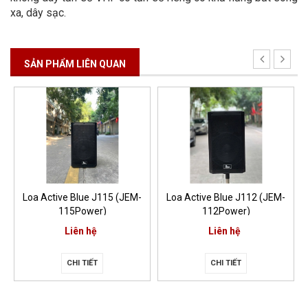
xa, dây sạc.
SẢN PHẨM LIÊN QUAN
Loa Active Blue J112 (JEM-
Loa kéo Blue B3215
112Power)
Liên hệ
10.500.000₫
CHI TIẾT
MUA HÀNG