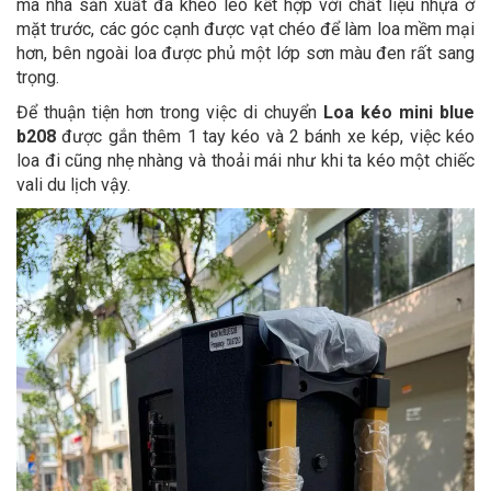
mà nhà sản xuất đã khéo léo kết hợp với chất liệu nhựa ở
mặt trước, các góc cạnh được vạt chéo để làm loa mềm mại
hơn, bên ngoài loa được phủ một lớp sơn màu đen rất sang
trọng.
Để thuận tiện hơn trong việc di chuyển
Loa kéo mini blue
b208
được gắn thêm 1 tay kéo và 2 bánh xe kép, việc kéo
loa đi cũng nhẹ nhàng và thoải mái như khi ta kéo một chiếc
vali du lịch vậy.