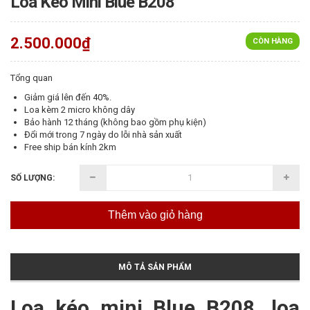
Loa Kéo Mini Blue B208
2.500.000₫
CÒN HÀNG
Tổng quan
Giảm giá lên đến 40%.
Loa kèm 2 micro không dây
Bảo hành 12 tháng (không bao gồm phụ kiện)
Đổi mới trong 7 ngày do lỗi nhà sản xuất
Free ship bán kính 2km
SỐ LƯỢNG:
Thêm vào giỏ hàng
MÔ TẢ SẢN PHẨM
Loa kéo mini Blue B208, loa