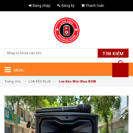
Đăng nhập
Đăng ký
Thanh toán
TÌM KIẾM
MENU
Trang chủ
LOA KÉO BLUE
Loa Kéo Mini Blue B208