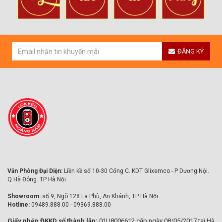
ĐĂNG KÝ
Văn Phòng Đại Diện:
Liền kề số 10-30 Cổng C. KDT Glixemco - P Dương Nội.
Q Hà Đông. TP Hà Nội.
Showroom:
số 9, Ngõ 128 La Phù, An Khánh, TP Hà Nội
Hotline:
09489.888.00 - 09369.888.00
Giấy phép ĐKKD số thành lập:
01U8006612 cấp ngày 08/05/2017 tại Hà