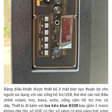
Bảng điều khiển được thiết kế ở mặt bên tạo thuận lợi cho
người sử dụng với các cổng hỗ trợ USB, thẻ nhớ các nút điều
chỉnh volum, mic, bass, echo, cổng cắm hỗ trợ mic có
dây. Thiết bị đi kèm với
loa kéo blue B208
bao gồm 2 micro
không dây tần số VHF có tần số riêng có khả năng bắt sóng