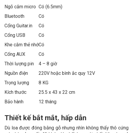
Ngõ cắm micro
Có (6.5mm)
Bluetooth
Có
Cổng Guitar.in
Có
Cổng USB
Có
Khe cắm thẻ nhớ
Có
Cống AUX
Có
Thời lượng pin
4 – 8 giờ
Nguồn điện
220V hoặc bình ắc quy 12V
Trọng lượng
8 KG
Kích thước
25.5 x 43 x 22 cm
Bảo hành
12 tháng
Thiết kế bắt mắt, hấp dẫn
Dù loa được đóng bằng gỗ nhưng nhìn không thấy thô cứng