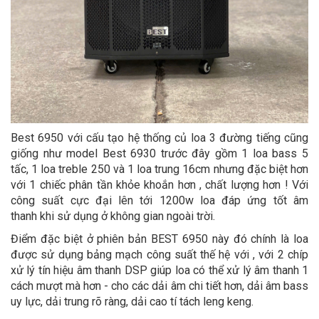
Best 6950 với cấu tạo hệ thống củ loa 3 đường tiếng cũng
giống như model Best 6930 trước đây gồm 1 loa bass 5
tấc, 1 loa treble 250 và 1 loa trung 16cm nhưng đặc biệt hơn
với 1 chiếc phân tần khỏe khoắn hơn , chất lượng hơn ! Với
công suất cực đại lên tới 1200w loa đáp ứng tốt âm
thanh khi sử dụng ở không gian ngoài trời.
Điểm đặc biệt ở phiên bản BEST 6950 này đó chính là loa
được sử dụng bảng mạch công suất thế hệ với , với 2 chíp
xử lý tín hiệu âm thanh DSP giúp loa có thể xử lý âm thanh 1
cách mượt mà hơn - cho các dải âm chi tiết hơn, dải âm bass
uy lực, dải trung rõ ràng, dải cao tí tách leng keng.