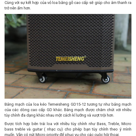
Cùng với sự kết hợp của vỏ loa bằng gỗ cao cấp sẽ giúp cho âm thanh ra
trở nên ấm hơn.
Bảng mạch của loa kéo Temeisheng GD15-12 tương tự như bảng mạch
của các dòng cao cấp GD khác. Bảng mạch được chăm chút với nhiều
tùy chỉnh đa dạng khác nhau một cách kĩ lưỡng và vượt trội hơn.
Được tích hợp bên trái loa với nhiều tùy chỉnh như Bass, Treble, Micro
bass treble và guitar ( nhạc cụ) cho phép bạn tùy chỉnh theo ý mình
muốn. Vẫn có nút Micro priority để phục vụ cho các cuộc hội thoại.