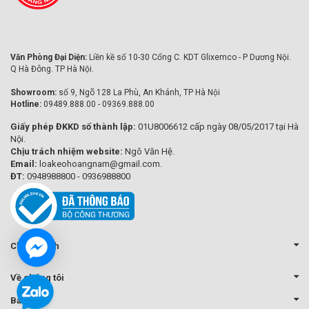
Văn Phòng Đại Diện:
Liền kề số 10-30 Cổng C. KDT Glixemco - P Dương Nội.
Q Hà Đông. TP Hà Nội.
Showroom:
số 9, Ngõ 128 La Phù, An Khánh, TP Hà Nội
Hotline:
09489.888.00 - 09369.888.00
Giấy phép ĐKKD số thành lập:
01U8006612 cấp ngày 08/05/2017 tại Hà
Nội.
Chịu trách nhiệm website:
Ngô Văn Hệ.
Email:
loakeohoangnam@gmail.com.
ĐT:
0948988800 - 0936988800
Chính sách
Về chúng tôi
Bản đồ