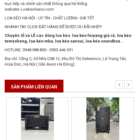
trực tiếp và chính xác nhất thông qua hệ thống
website: Loakeohanoi.com
LOA KÉO HÀ NỘI - UY TÍN - CHẤT LƯỢNG- GIÁ TỐT
NHANH TAY CLICK ĐẶT HÀNG ĐỂ ĐƯỢC ƯU ĐÃI NHÉ!!!
Chuyên SỈ và LẺ các dòng loa kéo:
loa kéo feiyang giá rẻ
,
loa kéo
temesheng
,
loa kéo mba
,
loa kéo sansui
,
loa kéo soundbox
....
HOTLINE: 0948.988.800 - 0903.446.591
Địa chỉ: Cổng C, Số Nhà C08-12, Khu Đô Thị Geleximco, Lê Trọng Tấn,
Hoài Đức, Hà Nội ( Gần Aeon Hà Đông)
SẢN PHẨM LIÊN QUAN