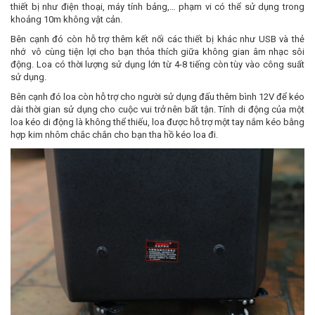
thiết bị như điện thoại, máy tính bảng,… phạm vi có thể sử dụng trong
khoảng 10m không vật cản.
Bên cạnh đó còn hỗ trợ thêm kết nối các thiết bị khác như USB và thẻ
nhớ vô cùng tiện lợi cho bạn thỏa thích giữa không gian âm nhạc sôi
động. Loa có thời lượng sử dụng lớn từ 4-8 tiếng còn tùy vào công suất
sử dụng.
Bên cạnh đó loa còn hỗ trợ cho người sử dụng đấu thêm bình 12V để kéo
dài thời gian sử dụng cho cuộc vui trở nên bất tận. Tính di động của một
loa kéo di động là không thể thiếu, loa được hỗ trợ một tay nắm kéo bằng
hợp kim nhôm chắc chắn cho bạn tha hồ kéo loa đi.