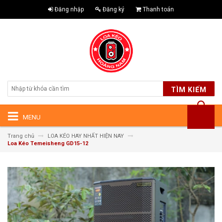
Đăng nhập
Đăng ký
Thanh toán
TÌM KIẾM
MENU
Trang chủ
LOA KÉO HAY NHẤT HIỆN NAY
Loa Kéo Temeisheng GD15-12