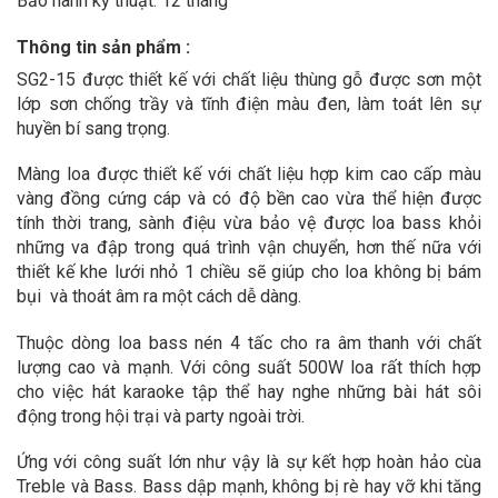
Bảo hành kỹ thuật: 12 tháng
Thông tin sản phẩm :
SG2-15 được thiết kế với chất liệu thùng gỗ được sơn một
lớp sơn chống trầy và tĩnh điện màu đen, làm toát lên sự
huyền bí sang trọng.
Màng loa được thiết kế với chất liệu hợp kim cao cấp màu
vàng đồng cứng cáp và có độ bền cao vừa thể hiện được
tính thời trang, sành điệu vừa bảo vệ được loa bass khỏi
những va đập trong quá trình vận chuyển, hơn thế nữa với
thiết kế khe lưới nhỏ 1 chiều sẽ giúp cho loa không bị bám
bụi và thoát âm ra một cách dễ dàng.
Thuộc dòng loa bass nén 4 tấc cho ra âm thanh với chất
lượng cao và mạnh. Với công suất 500W loa rất thích hợp
cho việc hát karaoke tập thể hay nghe những bài hát sôi
động trong hội trại và party ngoài trời.
Ứng với công suất lớn như vậy là sự kết hợp hoàn hảo cùa
Treble và Bass. Bass dập mạnh, không bị rè hay vỡ khi tăng