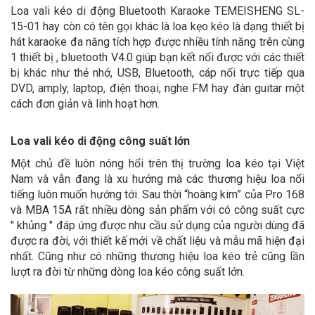
Loa vali kéo di động Bluetooth Karaoke TEMEISHENG SL-
15-01 hay còn có tên gọi khác là loa kẹo kéo là dạng thiết bị
hát karaoke đa năng tích hợp được nhiều tính năng trên cùng
1 thiết bị , bluetooth V4.0 giúp bạn kết nối được với các thiết
bị khác như thẻ nhớ, USB, Bluetooth, cáp nối trực tiếp qua
DVD, amply, laptop, điện thoại, nghe FM hay đàn guitar một
cách đơn giản và linh hoạt hơn.
Loa vali kéo di động công suất lớn
Một chủ đề luôn nóng hổi trên thị trường loa kéo tại Việt
Nam và vẫn đang là xu hướng mà các thương hiệu loa nổi
tiếng luôn muốn hướng tới. Sau thời “hoàng kim” của Pro 168
và
MBA 15A
rất nhiều dòng sản phẩm với có công suất cực
" khủng " đáp ứng được nhu cầu sử dụng của người dùng đã
được ra đời, với thiết kế mới về chất liệu và mẫu mã hiện đại
nhất. Cũng như có những thương hiệu loa kéo trẻ cũng lần
lượt ra đời từ những dòng loa kéo công suất lớn.