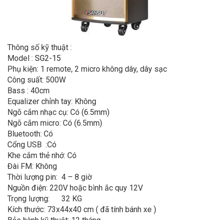
Thông số kỹ thuật :
Model :
SG2-15
Phụ kiện: 1 remote, 2 micro không dây, dây sạc
Công suất: 500W
Bass : 40cm
Equalizer chỉnh tay: Không
Ngõ cắm nhạc cụ: Có (6.5mm)
Ngõ cắm micro: Có (6.5mm)
Bluetooth: Có
Cổng USB :Có
Khe cắm thẻ nhớ: Có
Đài FM: Không
Thời lượng pin: 4 – 8 giờ
Nguồn điện: 220V hoặc bình ắc quy 12V
Trọng lượng: 32 KG
Kích thước: 73x44x40 cm ( đã tính bánh xe )