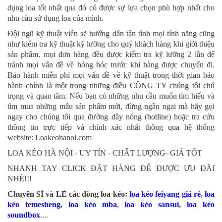
dụng loa tốt nhất qua đó có được sự lựa chọn phù hợp nhất cho
nhu cầu sử dụng loa của mình.
Đội ngũ kỹ thuật viên sẽ hướng dẫn tận tình mọi tính năng cũng
như kiểm tra kỹ thuật kỹ lưỡng cho quý khách hàng khi giới thiệu
sản phẩm, mọi đơn hàng đều được kiểm tra kỹ lưỡng 2 lần để
tránh mọi vấn đề về hỏng hóc trước khi hàng được chuyển đi.
Bảo hành miễn phí mọi vấn đề về kỹ thuật trong thời gian bảo
hành chính là một trong những điều CÔNG TY chúng tôi chú
trọng và quan tâm. Nếu bạn có những nhu cầu muốn tìm hiểu và
tìm mua những mẫu sản phẩm mới, đừng ngần ngại mà hãy gọi
ngay cho chúng tôi qua đường dây nóng (hotline) hoặc tra cứu
thông tin trực tiếp và chính xác nhất thông qua hệ thống
website: Loakeohanoi.com
LOA KÉO HÀ NỘI - UY TÍN - CHẤT LƯỢNG- GIÁ TỐT
NHANH TAY CLICK ĐẶT HÀNG ĐỂ ĐƯỢC ƯU ĐÃI
NHÉ!!!
Chuyên SỈ và LẺ các dòng loa kéo:
loa kéo feiyang giá rẻ
,
loa
kéo temesheng
,
loa kéo mba
,
loa kéo sansui
,
loa kéo
soundbox
....