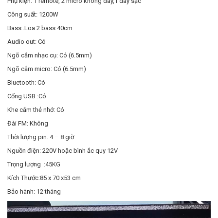
Phụ kiện: 1 remote, 2 micro không dây,1 dây sạc
Công suất: 1200W
Bass :Loa 2 bass 40cm
Audio out: Có
Ngõ cắm nhạc cụ: Có (6.5mm)
Ngõ cắm micro: Có (6.5mm)
Bluetooth: Có
Cổng USB :Có
Khe cắm thẻ nhớ: Có
Đài FM: Không
Thời lượng pin: 4 – 8 giờ
Nguồn điện: 220V hoặc bình ắc quy 12V
Trọng lượng :45KG
Kích Thước:85 x 70 x53 cm
Bảo hành: 12 tháng