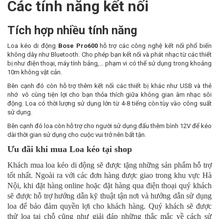
Các tính năng kết nối
Tích hợp nhiều tính năng
Loa kéo di động
Bose Pro600
hỗ trợ các công nghệ kết nối phổ biến
không dây như Bluetooth. Cho phép bạn kết nối và phát nhạc từ các thiết
bị như điện thoại, máy tính bảng,… phạm vi có thể sử dụng trong khoảng
10m không vật cản.
Bên cạnh đó còn hỗ trợ thêm kết nối các thiết bị khác như USB và thẻ
nhớ vô cùng tiện lợi cho bạn thỏa thích giữa không gian âm nhạc sôi
động. Loa có thời lượng sử dụng lớn từ 4-8 tiếng còn tùy vào công suất
sử dụng.
Bên cạnh đó loa còn hỗ trợ cho người sử dụng đấu thêm bình 12V để kéo
dài thời gian sử dụng cho cuộc vui trở nên bất tận.
Ưu đãi khi mua Loa kéo tại shop
Khách mua loa kéo di động sẽ được tặng những sản phẩm hỗ trợ
tốt nhất. Ngoài ra với các đơn hàng được giao trong khu vực Hà
Nội, khi đặt hàng online hoặc đặt hàng qua điện thoại quý khách
sẽ được hỗ trợ hướng dẫn kỹ thuật tận nơi và hướng dẫn sử dụng
loa để bảo đảm quyền lợi cho khách hàng. Quý khách sẽ được
thử loa tại chỗ cũng như giải đáp những thắc mắc về cách sử