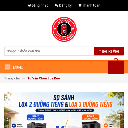
Đăng nhập
Đăng ký
Thanh toán
TÌM KIẾM
MENU
Trang chủ
Tư Vấn Chọn Loa Kéo