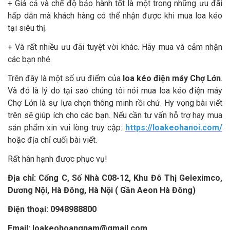
+ Giá cả và chế độ bảo hành tốt là một trong những ưu đãi
hấp dẫn mà khách hàng có thể nhận được khi mua loa kéo
tại siêu thị.
+ Và rất nhiều ưu đãi tuyệt vời khác. Hãy mua và cảm nhận
các bạn nhé.
Trên đây là một số ưu điểm của
loa kéo điện máy Chợ Lớn
.
Và đó là lý do tại sao chúng tôi nói mua loa kéo điện máy
Chợ Lớn là sự lựa chọn thông minh rồi chứ. Hy vọng bài viết
trên sẽ giúp ích cho các bạn. Nếu cần tư vấn hỗ trợ hay mua
sản phẩm xin vui lòng truy cập:
https://loakeohanoi.com/
hoặc địa chỉ cuối bài viết.
Rất hân hạnh được phục vụ!
Địa chỉ: Cổng C, Số Nhà C08-12, Khu Đô Thị Geleximco,
Dương Nội, Hà Đông, Hà Nội ( Gần Aeon Hà Đông)
Điện thoại:
0948988800
Email:
loakeohoangnam@gmail.com