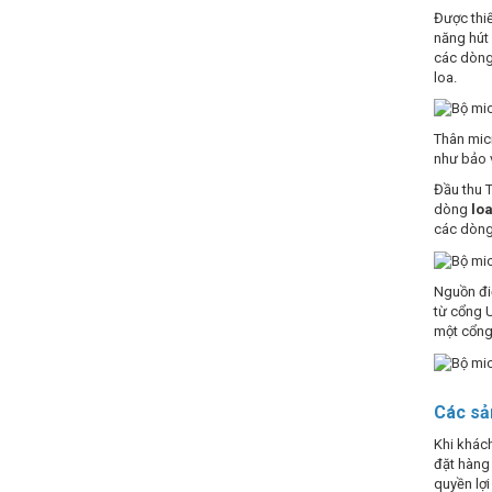
Được thi
năng hút 
các dòng
loa.
Thân micr
như bảo 
Đầu thu T
dòng
loa
các dòng
Nguồn điệ
từ cổng 
một cổng 
Các sả
Khi khá
đặt hàng 
quyền lợi