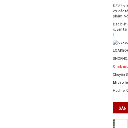
Để đáp ứ
với các t
phẩm. Với
Đặc biệt
xuyên tại
!
LOAKEO
SHOPHOA
Click mu
Chuyên S
Micro l
Hotline: 
SẢN 