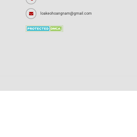
loakeohoangnam@gmail.com