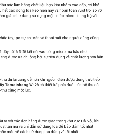
đầu mic làm bằng chất liệu hợp kim nhôm cao cấp, có khả
u hết các dòng loa kéo hiện nay và hoàn toàn vượt trội so với
cảm giác như đang sử dụng một chiếc micro chung bộ với
 chắc tay, tạo sự an toàn và thoải mái cho người dùng cũng
1 dây nối 6.5 để kết nối vào cổng micro mà hầu như
eng được ưa chuộng bởi sự tiện dụng và chất lượng hơn hẳn
 thu thì lại càng dễ hơn khi nguồn điện được dùng trực tiếp
dây Temeisheng W-28
có thiết kế phía đuôi của bộ thu có
 thu cùng một lúc.
i ra với các đơn hàng được giao trong khu vực Hà Nội, khi
uật tận nơi và chỉ dẫn sử dụng loa để bảo đảm tốt nhất
hắc mắc về cách sử dụng loa đúng và tốt nhất.