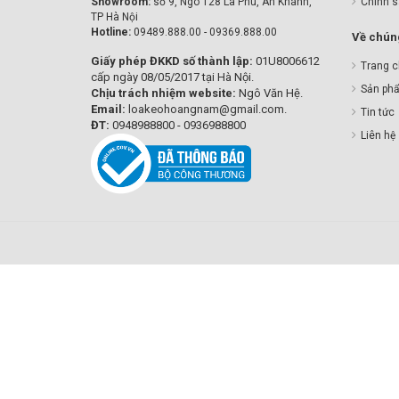
Showroom:
số 9, Ngõ 128 La Phù, An Khánh,
Chính 
TP Hà Nội
Hotline:
09489.888.00 - 09369.888.00
Về chúng
Giấy phép ĐKKD số thành lập:
01U8006612
Trang 
cấp ngày 08/05/2017 tại Hà Nội.
Sản ph
Chịu trách nhiệm website:
Ngô Văn Hệ.
Email:
loakeohoangnam@gmail.com.
Tin tức
ĐT:
0948988800 - 0936988800
Liên hệ