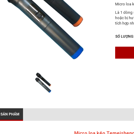
Micro loa
Là 1 dòng 
hoặc bị hư
tích hợp nh
SỐ LƯỢNG
 SẢN PHẨM
Micro loa kéo Temeishen