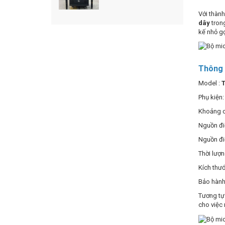
Với thàn
dây
trong
kế nhỏ g
Thông s
Model :
T
Phụ kiện:
Khoảng c
Nguồn điệ
Nguồn đi
Thời lượn
Kích thướ
Bảo hành
Tương t
cho việc