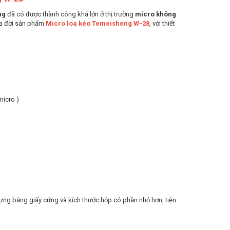
ng
đã có được thành công khá lớn ở thị trường
micro không
ra đời sản phẩm
Micro loa kéo Temeisheng W-28
, với thiết
micro )
ựng bằng giấy cứng và kích thước hộp có phần nhỏ hơn, tiện