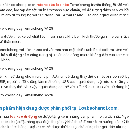
ết kế theo phong cách
micro của loa kéo
Temeisheng truyền thống,
W-28
với 
âm cao, lọc tạp âm tốt, xử lý âm thanh cực chuẩn, có độ tương thích cao với hầ
 micro đi chung bộ với các dòng
loa Temeisheng
. Tạo cho người dùng một 
o được thiết kế với chất liệu nhựa nhẹ và khá bền, kích thước gọn nhẹ cầm rất
vệ thân micro.
emeisheng với kích thước chỉ vỏn vẹn như một chiếc usb Bluetooth và kèm với 
 kéo di động
nào cũng trang bị, khiến các dòng micro không dây của Temeish
 khác.
n khi sử dụng cho micro là pin AA nên dễ dàng thay thế khi hết pin, còn với bộ
USB, ngoài ra để không làm mất cổng USB của người dùng,
bộ micro không 
USB thay thế. Như vậy, người dùng có thể vừa kết nối qua USB vừa sử dụng bộ
n phẩm hiện đang được phân phối tại Loakeohanoi.com.
ch mua
loa kéo di động
sẽ được tặng kèm những sản phẩm hỗ trợ tốt nhất. Ngoà
online hoặc đặt hàng qua điện thoại quý khách sẽ được hỗ trợ hướng dẫn kỹ th
 cho khách hàng. Quý khách sẽ được thử loa tại chỗ cũng như giải đáp những t