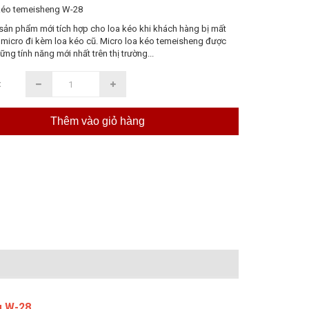
 kéo temeisheng W-28
sản phẩm mới tích hợp cho loa kéo khi khách hàng bị mất
 micro đi kèm loa kéo cũ. Micro loa kéo temeisheng được
ững tính năng mới nhất trên thị trường...
:
Thêm vào giỏ hàng
g W-28