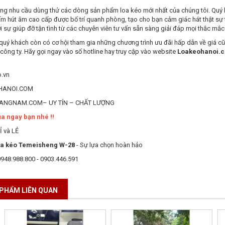
ng nhu cầu dùng thử các dòng sản phẩm loa kéo mới nhất của chúng tôi. Quý k
ấm hút âm cao cấp được bố trí quanh phòng, tạo cho bạn cảm giác hát thật sự
 sự giúp đỡ tận tình từ các chuyên viên tư vấn sẵn sàng giải đáp mọi thắc mắc
 quý khách còn có cơ hội tham gia những chương trình ưu đãi hấp dẫn về giá 
 công ty. Hãy gọi ngay vào số hotline hay truy cập vào website
Loakeohanoi.
HANOI.COM
NGNAM.COM– UY TÍN – CHẤT LƯỢNG
a ngay bạn nhé !!
Ỉ và LẺ
oa kéo Temeisheng W-28
- Sự lựa chọn hoàn hảo
0948.988.800 - 0903.446.591
PHẨM LIÊN QUAN