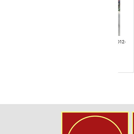
Loa Kéo Langting GD15-
Loa Kéo Langting GD12-
Loa 
41PRO
41Pro
9.500.000₫
7.500.000₫
MUA HÀNG
MUA HÀNG