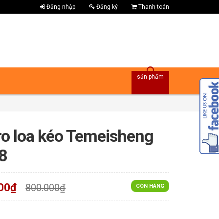
Đăng nhập
Đăng ký
Thanh toán
sản phẩm
ro loa kéo Temeisheng
8
00₫
800.000₫
CÒN HÀNG