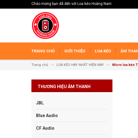
Chào mừng bạn đã đến với Loa kéo Hoàng Nam
TRANG CHỦ
GIỚI THIỆU
LOA KÉO
ÂM THAN
Trang chủ
LOA KÉO HAY NHẤT HIỆN NAY
Micro loa kéo
THƯƠNG HIỆU ÂM THANH
JBL
Blue Audio
CF Audio