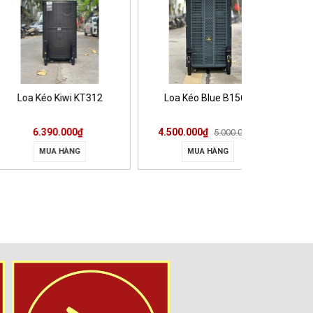
Kéo Kiwi KT312
Loa Kéo Blue B1566
Loa kéo
.390.000₫
4.500.000₫
9.50
5.000.000₫
MUA HÀNG
MUA HÀNG
MUA