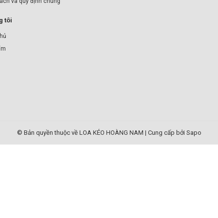
sách và quy định chung
 tôi
chủ
ẩm
© Bản quyền thuộc về LOA KÉO HOÀNG NAM
|
Cung cấp bởi Sapo