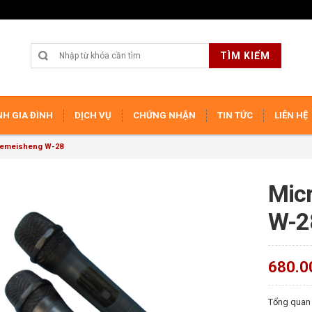
TÌM KIẾM
H GIA ĐÌNH
DỊCH VỤ
CHỨNG NHẬN
TIN TỨC
LIÊN HỆ
 Temeisheng W-28
Mic
W-2
680.0
Tổng quan