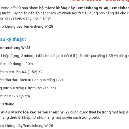
h công đến từ sản phẩm
bộ micro không dây Temeisheng W-48
,
Temeishe
 nước. Tuy nhiên để tiếp cận thêm với nhiều người tiêu dùng hơn hãng đã cho 
ọn hơn và kiểu dáng mới mẻ hơn.
ố kỹ thuật :
emeisheng W-28
 1 hộp đựng, 2 micro, 1 đầu thu có jack nối 6.5 ( kết nối qua cổng USB và cổng 
ách sử dụng: ~30m
n micro: Pin AA (1.5V) X2
ện đầu thu : Điện từ Loa qua cổng USB
g pin: 6-8 tiếng (Tùy thuộc vào Pin)
c: 27 x 12 x 5,5 cm
: 3 tháng
ự
W-48
,
Micro loa kéo Temeisheng W-28
cũng được thiết kế trong một hộp đ
 mang theo đi khắp nơi như mang một quyển sách trong balo.