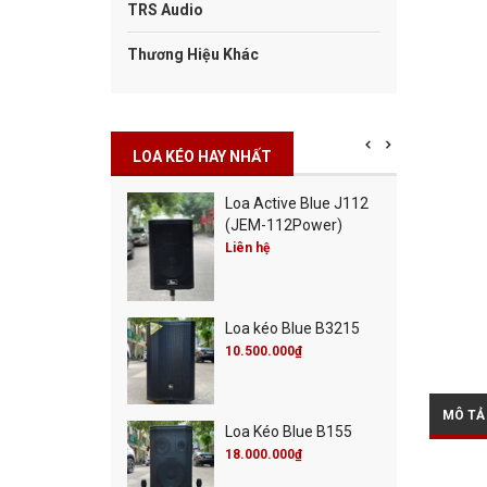
TRS Audio
Thương Hiệu Khác
LOA KÉO HAY NHẤT
Cột Blue Misic City
Loa Active Blue J112
0
(JEM-112Power)
00.000₫
Liên hệ
00.000₫
Cột Blue Live 30
Loa kéo Blue B3215
00.000₫
00.000₫
10.500.000₫
MÔ TẢ
 Active Blue J115
Loa Kéo Blue B155
M-115Power)
18.000.000₫
 hệ