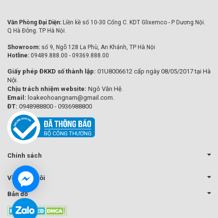
Văn Phòng Đại Diện:
Liền kề số 10-30 Cổng C. KDT Glixemco - P Dương Nội.
Q Hà Đông. TP Hà Nội.
Showroom:
số 9, Ngõ 128 La Phù, An Khánh, TP Hà Nội
Hotline:
09489.888.00 - 09369.888.00
Giấy phép ĐKKD số thành lập:
01U8006612 cấp ngày 08/05/2017 tại Hà
Nội.
Chịu trách nhiệm website:
Ngô Văn Hệ.
Email:
loakeohoangnam@gmail.com.
ĐT:
0948988800 - 0936988800
Chính sách
Về chúng tôi
Bản đồ