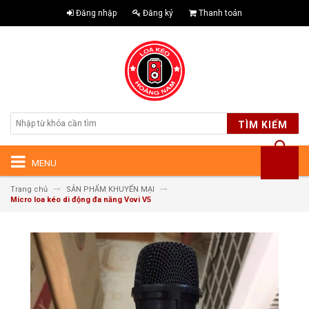
Đăng nhập
Đăng ký
Thanh toán
TÌM KIẾM
MENU
Trang chủ
SẢN PHẨM KHUYẾN MẠI
Micro loa kéo di động đa năng Vovi V5