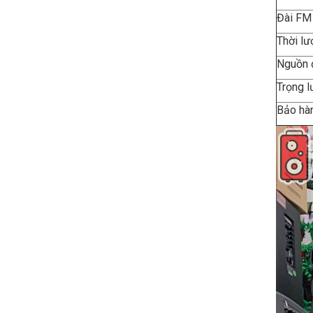
Đài FM
Thời lư
Nguồn 
Trọng
Bảo hà