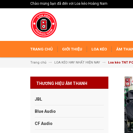
Chào mừng bạn đã đến với Loa kéo Hoàng Nam
TRANG CHỦ
GIỚI THIỆU
LOA KÉO
ÂM THAN
Trang chủ
LOA KÉO HAY NHẤT HIỆN NAY
Loa kéo TNT P
THƯƠNG HIỆU ÂM THANH
JBL
Blue Audio
CF Audio