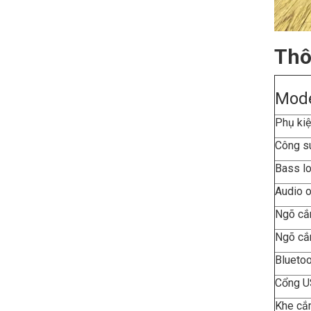
Thô
Mode
Phụ kiệ
Công s
Bass lo
Audio o
Ngõ cắ
Ngõ cắ
Bluetoo
Cổng
Khe cắ