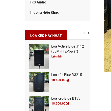
TRS Audio
Thương Hiệu Khác
LOA KÉO HAY NHẤT
Cột Blue Misic City
Loa Active Blue J112
0
(JEM-112Power)
00.000₫
Liên hệ
00.000₫
Cột Blue Live 30
Loa kéo Blue B3215
00.000₫
00.000₫
10.500.000₫
 Active Blue J115
Loa Kéo Blue B155
M-115Power)
18.000.000₫
 hệ