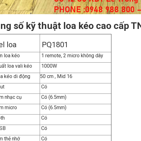
ng số kỹ thuật loa kéo cao cấp 
l loa
PQ1801
n loa kéo
1 remote, 2 micro không dây
uất loa vali kéo
1000W
a kéo di động
50 cm , Mid 16
ut
Có
m nhạc cụ
Có (6.5mm)
m micro
Có (6.5mm)
th
Có
 USB
Có
m thẻ nhớ
Có