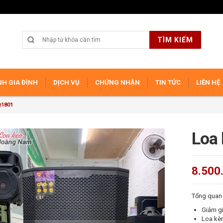
TÌM KIẾM
H GIA ĐÌNH
DỊCH VỤ
CHỨNG NHẬN
TIN TỨC
LIÊN HỆ
Q1801
Loa
8.500
Tổng quan
Giảm gi
Loa kè