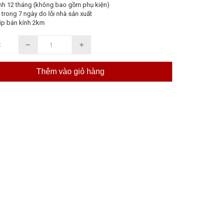
nh 12 tháng (không bao gồm phụ kiện)
 trong 7 ngày do lỗi nhà sản xuất
ip bán kính 2km
:
Thêm vào giỏ hàng