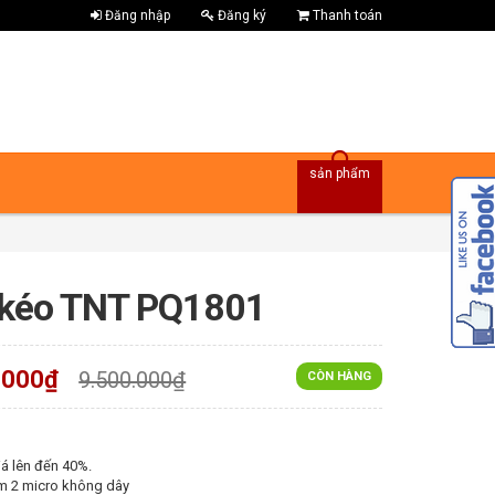
Đăng nhập
Đăng ký
Thanh toán
sản phẩm
 kéo TNT PQ1801
.000₫
9.500.000₫
CÒN HÀNG
á lên đến 40%.
m 2 micro không dây