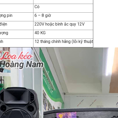
Có
ợng pin
6 – 8 giờ
điện
220V hoặc bình ắc quy 12V
 lượng
40 KG
nh
12 tháng chính hãng (lỗi kỹ thuật