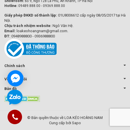
Showroom:
số 9, Ngõ 128 La Phù, An Khánh, TP Hà Nội
Hotline:
09489.888.00 - 09369.888.00
Giấy phép ĐKKD số thành lập:
01U8006612 cấp ngày 08/05/2017 tại Hà
Nội.
Chịu trách nhiệm website:
Ngô Văn Hệ.
Email:
loakeohoangnam@gmail.com.
ĐT:
0948988800 - 0936988800
Chính sách
Về chúng tôi
Bản đồ
© Bản quyền thuộc về LOA KÉO HOÀNG NAM
Cung cấp bởi Sapo