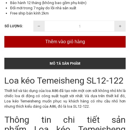
Bảo hành 12 tháng (không bao gồm phụ kiện)
Đổi mới trong 7 ngày do lỗi nhà sản xuất
Free ship bán kính 2km
SỐ LƯỢNG:
Thêm vào giỏ hàng
MÔ TẢ SẢN PHẨM
Loa kéo Temeisheng SL12-122
Thiết kế và tác dụng của loa A86 đã tạo nên một cơn sốt không nhỏ khi là
chiếc loa di động có công suất tuyệt vời nhất. Và dựa trên thiết kế đó,
Loa kéo Temeisheng
muốn phục vụ khách hàng có nhu cầu nhỏ hơn
nhưng thích kiểu dáng của A86, đó là loa SL12-122.
Thông tin chi tiết sản
phẩm Loa kéo Temeisheng