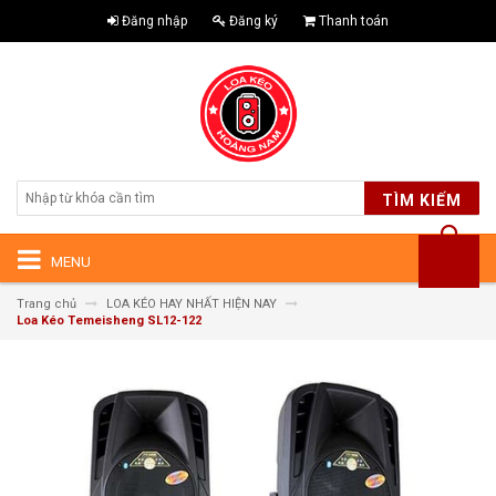
Đăng nhập
Đăng ký
Thanh toán
TÌM KIẾM
MENU
Trang chủ
LOA KÉO HAY NHẤT HIỆN NAY
Loa Kéo Temeisheng SL12-122