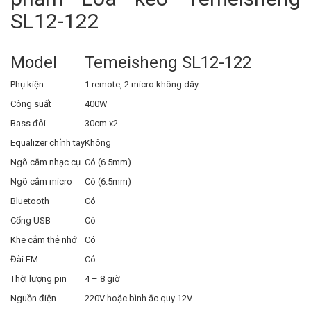
SL12-122
Model
Temeisheng SL12-122
Phụ kiện
1 remote, 2 micro không dây
Công suất
400W
Bass đôi
30cm x2
Equalizer chỉnh tay
Không
Ngõ cắm nhạc cụ
Có (6.5mm)
Ngõ cắm micro
Có (6.5mm)
Bluetooth
Có
Cổng USB
Có
Khe cắm thẻ nhớ
Có
Đài FM
Có
Thời lượng pin
4 – 8 giờ
Nguồn điện
220V hoặc bình ắc quy 12V