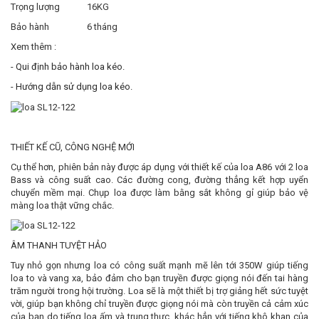
Trọng lượng
16KG
Bảo hành
6 tháng
Xem thêm :
-
Qui định bảo hành loa kéo.
-
Hướng dẫn sử dụng loa kéo.
THIẾT KẾ CŨ, CÔNG NGHỆ MỚI
Cụ thể hơn, phiên bản này được áp dụng với thiết kế của loa A86 với 2 loa
Bass và công suất cao. Các đường cong, đường thẳng kết hợp uyển
chuyển mềm mại. Chụp loa được làm bằng sắt không gỉ giúp bảo vệ
màng loa thật vững chắc.
ÂM THANH TUYỆT HẢO
Tuy nhỏ gọn nhưng loa có công suất mạnh mẽ lên tới 350W giúp tiếng
loa to và vang xa, bảo đảm cho bạn truyền được giọng nói đến tai hàng
trăm người trong hội trường. Loa sẽ là một thiết bị trợ giảng hết sức tuyệt
vời, giúp bạn không chỉ truyền được giọng nói mà còn truyền cả cảm xúc
của bạn do tiếng loa ấm và trung thực, khác hẳn với tiếng khô khan của