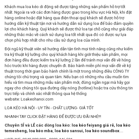
Khách mua loa kéo di động sẽ được tặng những sản phẩm hỗ trợ tốt
nhất. Ngoài ra với các đơn hàng được giao trong khu vực Hà Nội, khi đặt
hàng online hoặc đặt hàng qua điện thoại quý khách sẽ được hỗ trợ
hướng dẫn kỹ thuật tận nơi và hướng dẫn sử dụng loa để bảo đảm quyền
lợi cho khách hàng. Quý khách sẽ được thử loa tại chỗ cũng như giải đáp
những thắc mắc về cách sử dụng loa tốt nhất qua đó có được sự lựa
chọn phù hợp nhất cho nhu cầu sử dụng loa của mình.
Đội ngũ kỹ thuật viên sẽ hướng dẫn tận tình mọi tính năng cũng như kiểm
tra kỹ thuật kỹ lưỡng cho quý khách hàng khi giới thiệu sản phẩm, mọi
đơn hàng đều được kiểm tra kỹ lưỡng 2 lần để tránh mọi vấn đề về hỏng
hóc trước khi hàng được chuyển đi. Bảo hành miễn phí mọi vấn đề về kỹ
thuật trong thời gian bảo hành chính là một trong những điều CÔNG TY
chúng tôi chú trọng và quan tâm. Nếu bạn có những nhu cầu muốn tìm
hiểu và tìm mua những mẫu sản phẩm mới, đừng ngần ngại mà hãy gọi
ngay cho chúng tôi qua đường dây nóng (hotline) hoặc tra cứu thông tin
trực tiếp và chính xác nhất thông qua hệ thống
website: Loakeohanoi.com
LOA KÉO HÀ NỘI - UY TÍN - CHẤT LƯỢNG- GIÁ TỐT
NHANH TAY CLICK ĐẶT HÀNG ĐỂ ĐƯỢC ƯU ĐÃI NHÉ!!!
Chuyên SỈ và LẺ các dòng loa kéo:
loa kéo feiyang giá rẻ
,
loa kéo
temesheng
,
loa kéo mba
,
loa kéo sansui
,
loa kéo soundbox
....