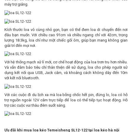
máy trợ giảng.
Kích thước loa vô cùng nhỏ gọn, bạn có thể đem loa di chuyển đến nơi
đâu bạn muốn. Với chiều cao 91cm và chiều ngang chỉ với 42cm, trọng
lượng 18.3kg, loa chỉ như một chiếc gối ôm, giúp bạn mang không gian
giải trí đến mọi nơi.
Với hệ thống mạch xử lí mới, cơ chế hoạt động của loa trơn tru hơn nhiều.
Và vẫn đảm bảo tiêu chí thân thiện dễ sử dụng, loa cho phép người sử
dụng kết nối qua USB, Jack cắm, và khoảng cách không dây đến 10m
với kết nối bluetooth.
Với các cuộc đi du lịch xa mà loa bỗng chốc hết pin, đừng lo, loa có hỗ
trợ nguồn ngoài 12V cắm trực tiếp để loa có thể tiếp tục hoạt động. Hỗ
trợ các cuộc vui thâu đêm suốt sáng.
Ưu đãi khi mua loa kéo Temeisheng SL12-122 tại loa kéo hà nội