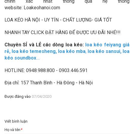
chính xác nhất thông qua hệ thống
website: Loakeohanoi.com
LOA KÉO HÀ NỘI - UY TÍN - CHẤT LƯỢNG- GIÁ TỐT
NHANH TAY CLICK ĐẶT HÀNG ĐỂ ĐƯỢC ƯU ĐÃI NHÉ!!!
Chuyên SỈ và LẺ các dòng loa kéo:
loa kéo feiyang giá
rẻ
,
loa kéo temesheng
,
loa kéo mba
,
loa kéo sansui
,
loa
kéo soundbox
....
HOTLINE: 0948.988.800 - 0903.446.591
Địa chỉ: 157 Thanh Bình - Hà Đông - Hà Nội
Được đăng vào
07/04/2020
Viết bình luận
Họ và tên
*