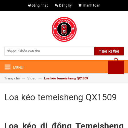
Đăng nhập
Đăng ký
Thanh toán
TÌM KIẾM
MENU
Trang chủ
Video
Loa kéo temeisheng QX1509
Loa kéo temeisheng QX1509
Loa kéo di động Temeisheng