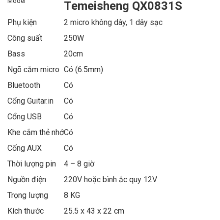
Model
Temeisheng QX0831S
Phụ kiện
2 micro không dây, 1 dây sạc
Công suất
250W
Bass
20cm
Ngõ cắm micro
Có (6.5mm)
Bluetooth
Có
Cổng Guitar.in
Có
Cổng USB
Có
Khe cắm thẻ nhớ
Có
Cống AUX
Có
Thời lượng pin
4 – 8 giờ
Nguồn điện
220V hoặc bình ắc quy 12V
Trọng lượng
8 KG
Kích thước
25.5 x 43 x 22 cm