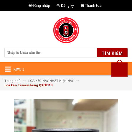
Đăng nhập
Đăng ký
Thanh toán
TÌM KIẾM
MENU
Trang chủ
LOA KÉO HAY NHẤT HIỆN NAY
Loa kéo Temeisheng QX0831S