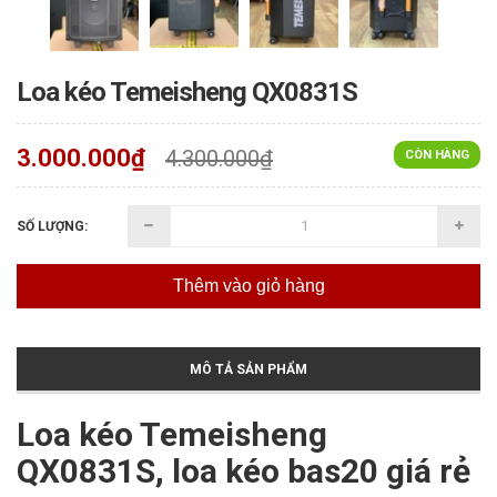
Loa kéo Temeisheng QX0831S
3.000.000₫
4.300.000₫
CÒN HÀNG
SỐ LƯỢNG:
Thêm vào giỏ hàng
MÔ TẢ SẢN PHẨM
Loa kéo Temeisheng
QX0831S, loa kéo bas20 giá rẻ