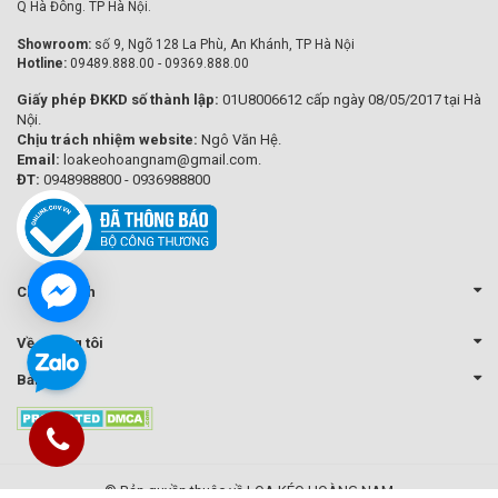
Q Hà Đông. TP Hà Nội.
Showroom:
số 9, Ngõ 128 La Phù, An Khánh, TP Hà Nội
Hotline:
09489.888.00 - 09369.888.00
Giấy phép ĐKKD số thành lập:
01U8006612 cấp ngày 08/05/2017 tại Hà
Nội.
Chịu trách nhiệm website:
Ngô Văn Hệ.
Email:
loakeohoangnam@gmail.com.
ĐT:
0948988800 - 0936988800
Chính sách
Về chúng tôi
Bản đồ
© Bản quyền thuộc về LOA KÉO HOÀNG NAM