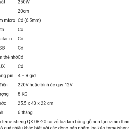
uất
250W
s
20cm
m micro
Có (6.5mm)
th
Có
itar.in
Có
 USB
Có
m thẻ nhớ
Có
UX
Có
ợng pin
4 – 8 giờ
điện
220V hoặc bình ắc quy 12V
 lượng
8 KG
ước
25.5 x 43 x 22 cm
nh
6 tháng
 temeisheng QX 08-20 có vỏ loa làm bằng gỗ nên tạo ra âm than
ó quá nhiều khác biệt với các dòng sản phẩm loa kéo temeishen