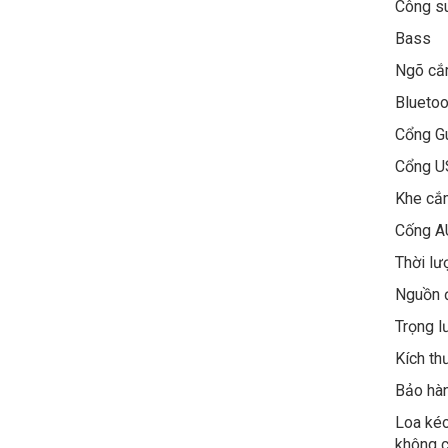
Công s
Bas
Ngõ cắ
Bluetoo
Cổng Gu
Cổng
Khe cắ
Cống A
Thời lư
Nguồn 
Trọng
Kích th
Bảo hà
Loa kéo
không c