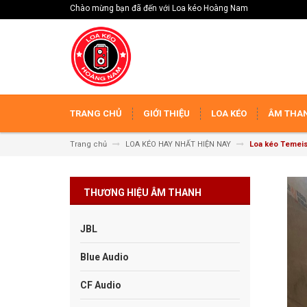
Chào mừng bạn đã đến với Loa kéo Hoàng Nam
TRANG CHỦ
GIỚI THIỆU
LOA KÉO
ÂM THAN
Trang chủ
LOA KÉO HAY NHẤT HIỆN NAY
Loa kéo Temei
THƯƠNG HIỆU ÂM THANH
JBL
Blue Audio
CF Audio