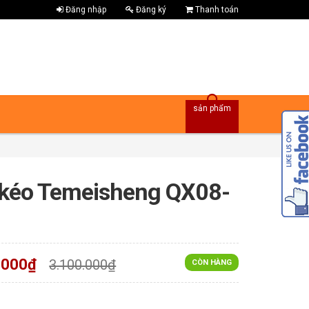
Đăng nhập
Đăng ký
Thanh toán
sản phẩm
 kéo Temeisheng QX08-
.000₫
3.100.000₫
CÒN HÀNG