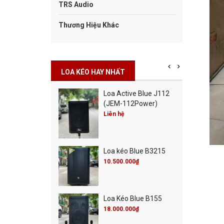
TRS Audio
Thương Hiệu Khác
LOA KÉO HAY NHẤT
Cột Blue Misic City
Loa Active Blue J112
0
(JEM-112Power)
00.000₫
Liên hệ
00.000₫
Cột Blue Live 30
Loa kéo Blue B3215
00.000₫
00.000₫
10.500.000₫
 Active Blue J115
Loa Kéo Blue B155
M-115Power)
18.000.000₫
 hệ