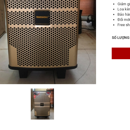
Giảm gi
Loa kè
Bảo hà
Đổi mới
Free sh
SỐ LƯỢNG