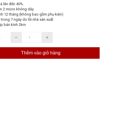
á lên đến 40%.
m 2 micro không dây
nh 12 tháng (không bao gồm phụ kiện)
 trong 7 ngày do lỗi nhà sản xuất
ip bán kính 2km
:
Thêm vào giỏ hàng