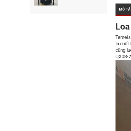
MÔ TẢ
Loa
Temeish
là chất
cũng lu
QX08-20