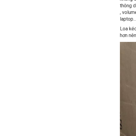
thông d
, volum
laptop.
Loa kéo
hơn nên