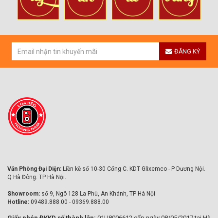
ĐĂNG KÝ
Văn Phòng Đại Diện:
Liền kề số 10-30 Cổng C. KDT Glixemco - P Dương Nội.
Q Hà Đông. TP Hà Nội.
Showroom:
số 9, Ngõ 128 La Phù, An Khánh, TP Hà Nội
Hotline:
09489.888.00 - 09369.888.00
Giấy phép ĐKKD số thành lập:
01U8006612 cấp ngày 08/05/2017 tại Hà