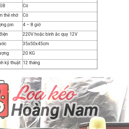
 USB
Có
m thẻ nhớ
Có
ợng pin
4 – 8 giờ
điện
220V hoặc bình ắc quy 12V
ước
35x50x45cm
 lượng
20 KG
h kỹ thuật
12 tháng