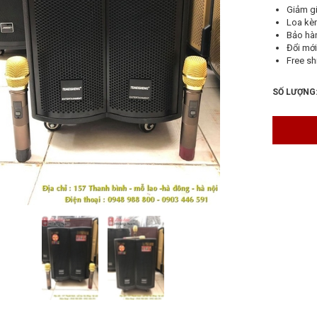
Giảm gi
Loa kè
Bảo hà
Đổi mới
Free sh
SỐ LƯỢNG