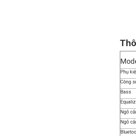
Thô
Mod
Phụ kiệ
Công s
Bas
Equaliz
Ngõ cắ
Ngõ cắ
Bluetoo