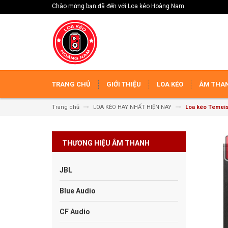
Chào mừng bạn đã đến với Loa kéo Hoàng Nam
TRANG CHỦ
GIỚI THIỆU
LOA KÉO
ÂM THAN
Trang chủ
LOA KÉO HAY NHẤT HIỆN NAY
Loa kéo Temei
THƯƠNG HIỆU ÂM THANH
JBL
Blue Audio
CF Audio