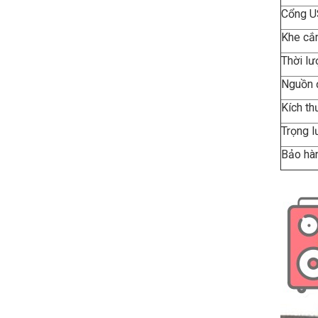
Cổng
Khe cắ
Thời lư
Nguồn 
Kích th
Trọng
Bảo hàn