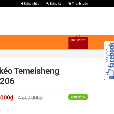
Đăng nhập
Đăng ký
Thanh toán
sản phẩm
 kéo Temeisheng
206
.000₫
4.500.000₫
CÒN HÀNG