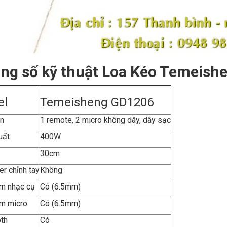
ng số kỹ thuật Loa Kéo Temeish
el
Temeisheng GD1206
n
1 remote, 2 micro không dây, dây sạc
uất
400W
s
30cm
er chỉnh tay
Không
m nhạc cụ
Có (6.5mm)
m micro
Có (6.5mm)
th
Có