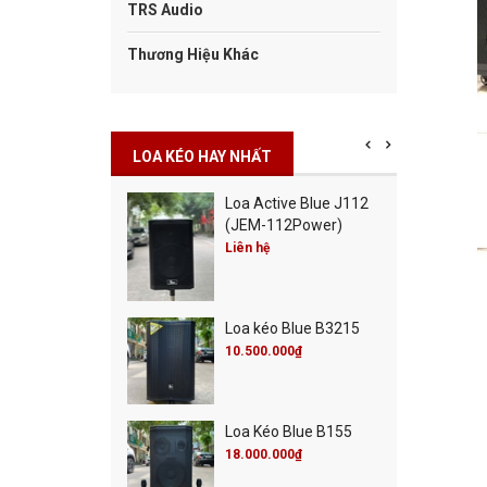
TRS Audio
Thương Hiệu Khác
LOA KÉO HAY NHẤT
Cột Blue Misic City
Loa Active Blue J112
0
(JEM-112Power)
00.000₫
Liên hệ
00.000₫
Cột Blue Live 30
Loa kéo Blue B3215
00.000₫
00.000₫
10.500.000₫
 Active Blue J115
Loa Kéo Blue B155
M-115Power)
18.000.000₫
 hệ