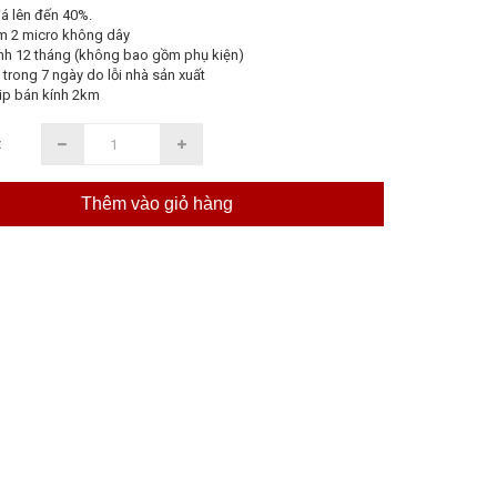
á lên đến 40%.
m 2 micro không dây
nh 12 tháng (không bao gồm phụ kiện)
 trong 7 ngày do lỗi nhà sản xuất
ip bán kính 2km
:
Thêm vào giỏ hàng