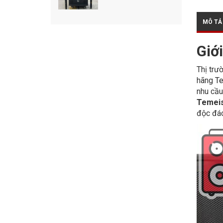
MÔ TẢ
Giớ
Thị trư
hãng
T
nhu cầu
Temei
độc đáo