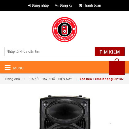
Đăng nhập
Đăng ký
Thanh toán
TÌM KIẾM
MENU
Trang chủ
LOA KÉO HAY NHẤT HIỆN NAY
Loa kéo Temeisheng DP107