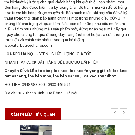
tra kỹ thuật kỹ lưỡng cho quý khách hàng khi giới thiệu sản phẩm, mọi
đơn hàng đều được kiểm tra kỹ lưỡng 2 lần để tránh mọi vấn đề về hỏng
hóc trước khi hàng được chuyển đi. Bảo hành miễn phí mọi vấn đề về kỹ
thuật trong thời gian bảo hành chính là một trong những điều CÔNG TY
chúng tôi chú trọng và quan tâm. Nếu bạn có những nhu cầu muốn tìm
hiểu và tìm mua những mẫu sản phẩm mới, đừng ngần ngại mà hãy gọi
ngay cho chúng tôi qua đường dây nóng (hotline) hoặc tra cứu thông tin
trực tiếp và chính xác nhất thông qua hệ thống
website: Loakeohanoi.com
LOA KÉO HÀ NỘI - UY TÍN - CHẤT LƯỢNG- GIÁ TỐT
NHANH TAY CLICK ĐẶT HÀNG ĐỂ ĐƯỢC ƯU ĐÃI NHÉ!!!
Chuyên SỈ và LẺ các dòng loa kéo:
loa kéo feiyang giá rẻ
,
loa kéo
temesheng
,
loa kéo mba
,
loa kéo sansui
,
loa kéo soundbox
....
HOTLINE: 0948.988.800 - 0903.446.591
Địa chỉ: 157 Thanh Bình - Hà Đông - Hà Nội
SẢN PHẨM LIÊN QUAN