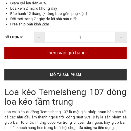
Giảm giá lên đến 40%.
Loa kèm 2 micro không dây
Bảo hành 12 tháng (không bao gồm phụ kiện)
Đổi mới trong 7 ngày do lỗi nhà sản xuất
Free ship bán kính 2km
SỐ LƯỢNG:
Thêm vào giỏ hàng
MÔ TẢ SẢN PHẨM
Loa kéo Temeisheng 107 dòng
loa kéo tầm trung
Loa vali kéo di động Temeisheng 107 là một giải pháp hoàn hảo cho tất
cả các nhu cầu âm thanh ngoài trời công suất vừa. Đây là sản phẩm sẽ
giúp bạn tổ chức những cuộc vui trong chuyến dã ngoại, hay giúp bạn
thu hút khách hàng hơn trong buổi hội chợ,... đa năng và tiện dụng.