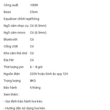
Công suất
100W
Bass
25cm
Equalizer chỉnh tay
Không
Ngõ cắm nhạc cụ
Có (6.5mm)
Ngõ cắm micro
Có (6.5mm)
Bluetooth
Có
Cổng USB
Có
Khe cắm thẻ nhớ
Có
Đài FM
Có
Thời lượng pin
6 – 8 giờ
Nguồn điện
220V hoặc bình ắc quy 12V
Trọng lượng
8KG
Bảo hành
6 tháng
Xem thêm :
- Qui định bảo hành loa kéo.
- Hướng dẫn sử dụng loa kéo.