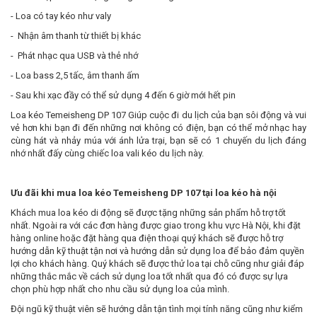
- Loa có tay kéo như valy
- Nhận âm thanh từ thiết bị khác
- Phát nhạc qua USB và thẻ nhớ
- Loa bass 2,5 tấc, âm thanh ấm
- Sau khi xạc đầy có thể sử dụng 4 đến 6 giờ mới hết pin
Loa kéo Temeisheng DP 107 Giúp cuộc đi du lịch của bạn sôi động và vui
vẻ hơn khi bạn đi đến những nơi không có điện, bạn có thể mở nhạc hay
cùng hát và nhảy múa với ánh lửa trại, bạn sẽ có 1 chuyến du lịch đáng
nhớ nhất đấy cùng chiếc loa vali kéo du lịch này.
Ưu đãi khi mua loa kéo
Temeisheng DP 107
tại loa kéo hà nội
Khách mua loa kéo di động sẽ được tặng những sản phẩm hỗ trợ tốt
nhất. Ngoài ra với các đơn hàng được giao trong khu vực Hà Nội, khi đặt
hàng online hoặc đặt hàng qua điện thoại quý khách sẽ được hỗ trợ
hướng dẫn kỹ thuật tận nơi và hướng dẫn sử dụng loa để bảo đảm quyền
lợi cho khách hàng. Quý khách sẽ được thử loa tại chỗ cũng như giải đáp
những thắc mắc về cách sử dụng loa tốt nhất qua đó có được sự lựa
chọn phù hợp nhất cho nhu cầu sử dụng loa của mình.
Đội ngũ kỹ thuật viên sẽ hướng dẫn tận tình mọi tính năng cũng như kiểm