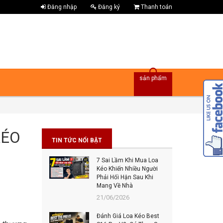
Đăng nhập
Đăng ký
Thanh toán
sản phẩm
KÉO
TIN TỨC NỔI BẬT
7 Sai Lầm Khi Mua Loa
Bes
Kéo Khiến Nhiều Người
Đâu
Phải Hối Hận Sau Khi
Đán
Mang Về Nhà
202
21/06/2026
Top
Đánh Giá Loa Kéo Best
Tiế