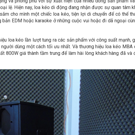
dạng và phong phú với sự xuất hiện của nhiều dòng sản phẩm v
oại lệ. Hiện nay, loa kéo di động đang nhận được sự quan tâm k
 sắm cho mình một chiếc loa kéo, tiện lợi di chuyển để có thể th
g bản EDM hoặc karaoke ở những cuộc vui hoặc đi dã ngoại cù
ệu loa kéo lần lượt tung ra các sản phẩm với công suất mạnh, g
a người dùng một cách tối ưu nhất. Và thương hiệu loa kéo MBA
t 800W giá thành tầm trung để làm hài lòng khách hàng đã và