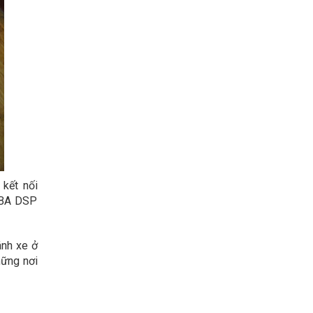
kết nối
MBA DSP
ánh xe ở
hững nơi