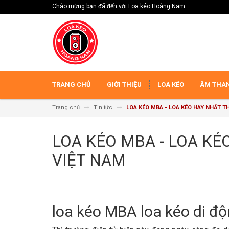
Chào mừng bạn đã đến với Loa kéo Hoàng Nam
TRANG CHỦ
GIỚI THIỆU
LOA KÉO
ÂM THAN
Trang chủ
Tin tức
LOA KÉO MBA - LOA KÉO HAY NHẤT T
LOA KÉO MBA - LOA KÉ
VIỆT NAM
loa kéo MBA loa kéo di đ