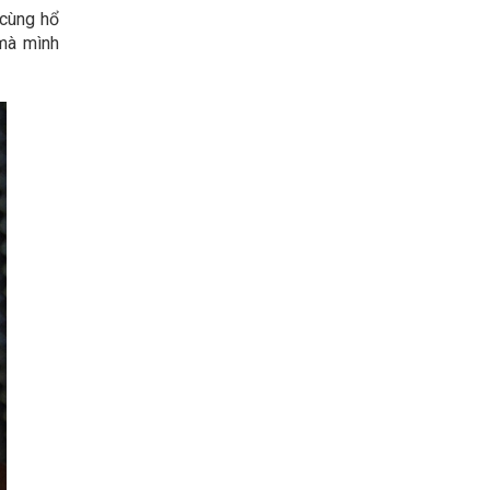
 cùng hổ
 mà mình