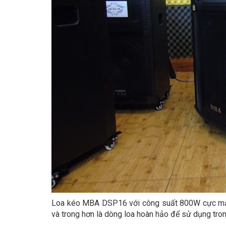
Loa kéo MBA DSP16 với công suất 800W cực mạn
và trong hơn là dòng loa hoàn hảo để sử dụng trong