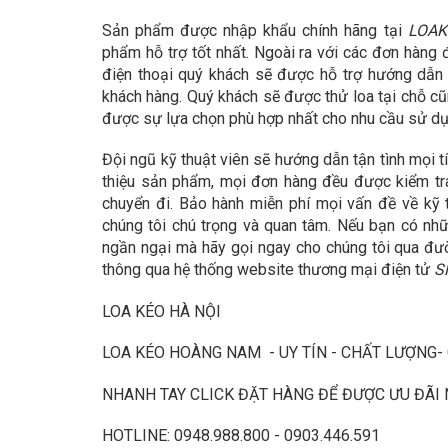
Sản phẩm được nhập khẩu chính hãng tại
LOAK
phẩm hỗ trợ tốt nhất. Ngoài ra với các đơn hàng
điện thoại quý khách sẽ được hỗ trợ hướng dẫn
khách hàng. Quý khách sẽ được thử loa tại chỗ c
được sự lựa chọn phù hợp nhất cho nhu cầu sử dụ
Đội ngũ kỹ thuật viên sẽ hướng dẫn tận tình mọi t
thiệu sản phẩm, mọi đơn hàng đều được kiểm tra
chuyển đi. Bảo hành miễn phí mọi vấn đề về kỹ 
chúng tôi chú trọng và quan tâm. Nếu bạn có n
ngần ngại mà hãy gọi ngay cho chúng tôi qua đườn
thông qua hệ thống website thương mại điện tử
S
LOA KÉO HÀ NỘI
LOA KÉO HOÀNG NAM - UY TÍN - CHẤT LƯỢNG- 
NHANH TAY CLICK ĐẶT HÀNG ĐỂ ĐƯỢC ƯU ĐÃI N
HOTLINE: 0948.988.800 - 0903.446.591