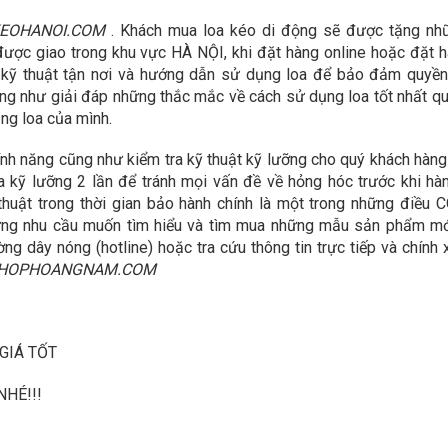
EOHANOI.COM
. Khách mua loa kéo di động sẽ được tặng nh
 được giao trong khu vực HÀ NỘI, khi đặt hàng online hoặc đặt 
 kỹ thuật tận nơi và hướng dẫn sử dụng loa để bảo đảm quyền
ũng như giải đáp những thắc mắc về cách sử dụng loa tốt nhất q
ng loa của mình.
ính năng cũng như kiểm tra kỹ thuật kỹ lưỡng cho quý khách hàng 
 kỹ lưỡng 2 lần để tránh mọi vấn đề về hỏng hóc trước khi h
thuật trong thời gian bảo hành chính là một trong những điều
hững nhu cầu muốn tìm hiểu và tìm mua những mẫu sản phẩm m
g dây nóng (hotline) hoặc tra cứu thông tin trực tiếp và chính 
HOPHOANGNAM.COM
GIÁ TỐT
HÉ!!!