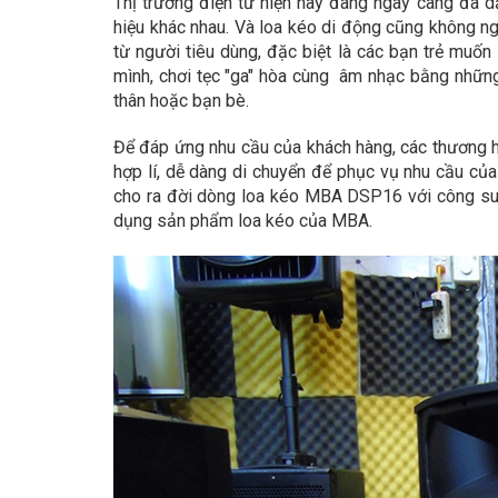
Thị trường điện tử hiện này đang ngày càng đa 
hiệu khác nhau. Và loa kéo di động cũng không ng
từ người tiêu dùng, đặc biệt là các bạn trẻ muốn
mình, chơi tẹc "ga" hòa cùng âm nhạc bằng nhữn
thân hoặc bạn bè.
Để đáp ứng nhu cầu của khách hàng, các thương hi
hợp lí, dễ dàng di chuyển để phục vụ nhu cầu củ
cho ra đời dòng loa kéo MBA DSP16 với công suấ
dụng sản phẩm loa kéo của MBA.