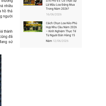
à thương
S16 Pro V3: Có Thực Sự
202
Là Mẫu Loa Đáng Mua
Hiệ
há nhiều
Trong Năm 2026?
06/
a hồ thả
16/06/2026
ng người
TOP
Cách Chọn Loa Kéo Phù
MUA
Hợp Nhu Cầu Năm 2026
ĐÁN
iá thành
– Kinh Nghiệm Thực Tế
KH
Từ Người Bán Hàng 15
 cũng đã
03/
12/06/2026
Năm
 đang sử