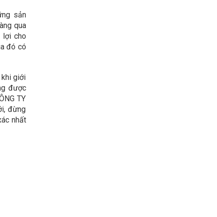
ững sản
hàng qua
 lợi cho
ua đó có
khi giới
àng được
 CÔNG TY
ới, đừng
xác nhất