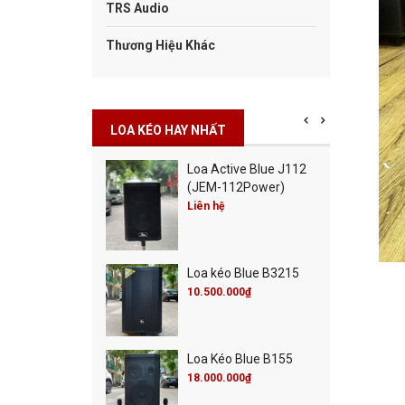
TRS Audio
Thương Hiệu Khác
LOA KÉO HAY NHẤT
Cột Blue Misic City
Loa Active Blue J112
0
(JEM-112Power)
00.000₫
Liên hệ
00.000₫
Cột Blue Live 30
Loa kéo Blue B3215
00.000₫
00.000₫
10.500.000₫
 Active Blue J115
Loa Kéo Blue B155
M-115Power)
18.000.000₫
 hệ