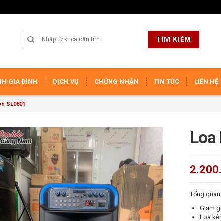
TÌM KIẾM
H GIA ĐÌNH
DỊCH VỤ
CHỨNG NHẬN
TIN TỨC
LIÊN HỆ
sh SL0801
Loa
2.200
Tổng quan
Giảm gi
Loa kè