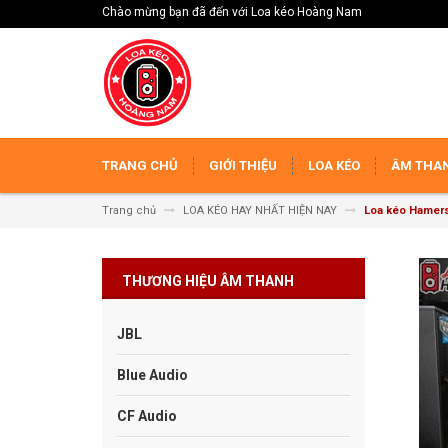
Chào mừng bạn đã đến với Loa kéo Hoàng Nam
TRANG CHỦ
GIỚI THIỆU
LOA KÉO
ÂM THAN
Trang chủ
LOA KÉO HAY NHẤT HIỆN NAY
Loa kéo Hamer
THƯƠNG HIỆU ÂM THANH
JBL
Blue Audio
CF Audio