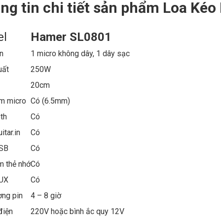
ng tin chi tiết sản phẩm Loa Ké
el
Hamer SL0801
n
1 micro không dây, 1 dây sạc
uất
250W
s
20cm
m micro
Có (6.5mm)
th
Có
itar.in
Có
 USB
Có
m thẻ nhớ
Có
UX
Có
ợng pin
4 – 8 giờ
điện
220V hoặc bình ắc quy 12V