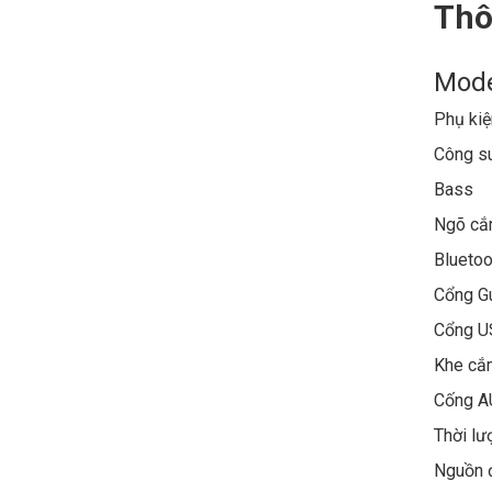
Thô
Mod
Phụ kiệ
Công s
Bas
Ngõ cắ
Bluetoo
Cổng Gu
Cổng
Khe cắ
Cống A
Thời lư
Nguồn 