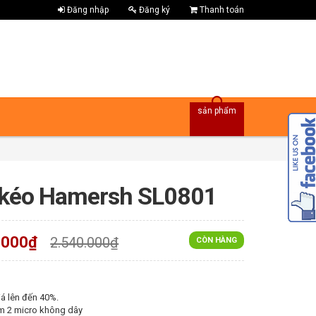
Đăng nhập
Đăng ký
Thanh toán
sản phẩm
 kéo Hamersh SL0801
.000₫
2.540.000₫
CÒN HÀNG
á lên đến 40%.
m 2 micro không dây