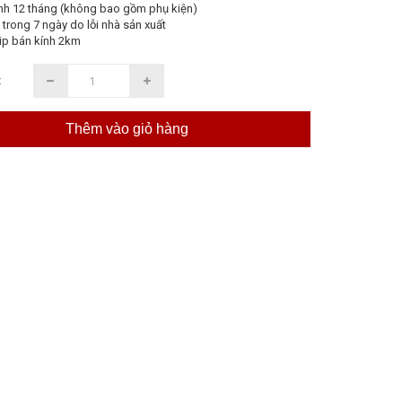
nh 12 tháng (không bao gồm phụ kiện)
 trong 7 ngày do lỗi nhà sản xuất
ip bán kính 2km
:
Thêm vào giỏ hàng