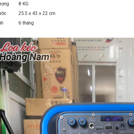
 lượng
8 KG
ước
25.5 x 43 x 22 cm
nh
6 tháng