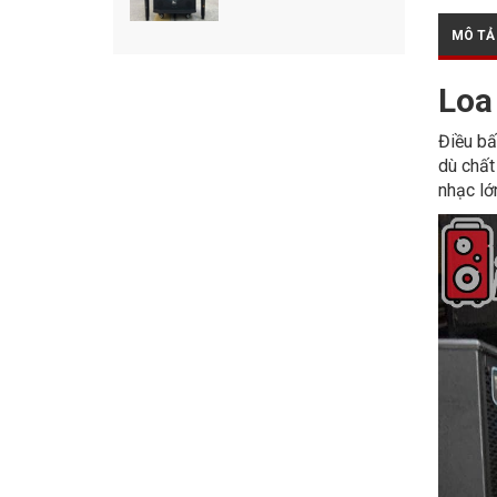
MÔ TẢ
Loa
Điều bấ
dù chất
nhạc lớ