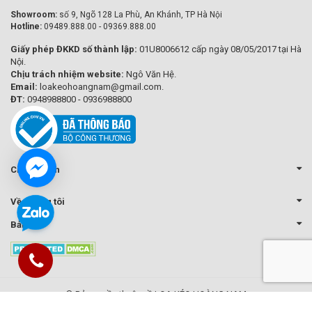
Showroom:
số 9, Ngõ 128 La Phù, An Khánh, TP Hà Nội
Hotline:
09489.888.00 - 09369.888.00
Giấy phép ĐKKD số thành lập:
01U8006612 cấp ngày 08/05/2017 tại Hà
Nội.
Chịu trách nhiệm website:
Ngô Văn Hệ.
Email:
loakeohoangnam@gmail.com.
ĐT:
0948988800 - 0936988800
Chính sách
Về chúng tôi
Bản đồ
© Bản quyền thuộc về LOA KÉO HOÀNG NAM
Cung cấp bởi Sapo