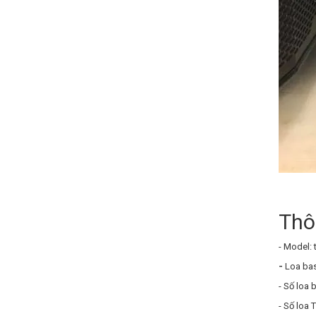
Thô
- Model:
-
Loa bas
- Số loa 
- Số loa T