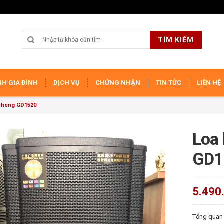
TÌM KIẾM
H GIA ĐÌNH
DỊCH VỤ
CHỨNG NHẬN
TIN TỨC
LIÊN HỆ
sheng GD1520
Loa
GD1
5.490
Tổng quan