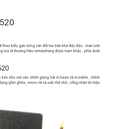
1520
kế theo kiểu gợn sóng cân đối hai bên khá độc đáo , màn lưới
g loa là thương hiệu temeisheng được trạm khắc , phía dưới
520
kéo như nút cân chính giọng hát m.bass và m.treble , chỉnh
ụng gồm ghita , micro rời và usb thẻ nhớ , cổng nhận tín hiệu