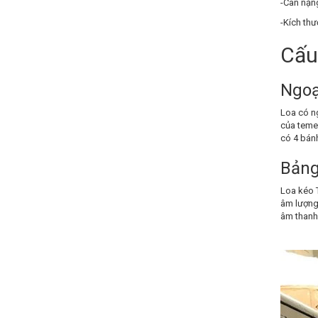
-Cân nặng
-Kích thư
Cấu
Ngoạ
Loa có ng
của teme
có 4 bánh
Bảng
Loa kéo 
âm lượng 
âm thanh 