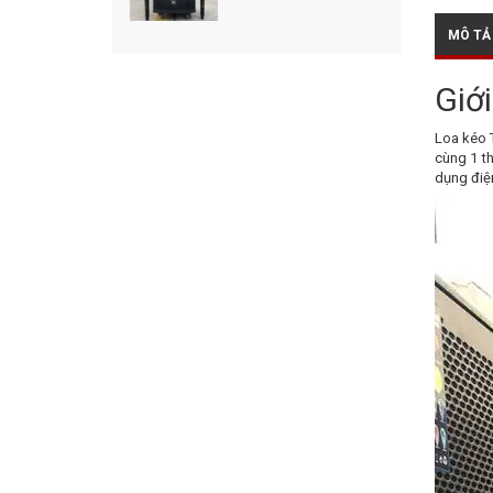
MÔ TẢ
Giớ
Loa kéo
cùng 1 t
dụng điện