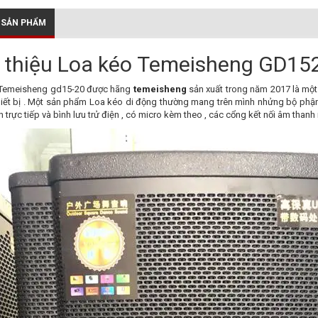
 SẢN PHẨM
i thiệu Loa kéo Temeisheng GD15
 Temeisheng gd15-20 được hãng
temeisheng
sản xuất trong năm 2017 là một 
hiết bị . Một sản phẩm Loa kéo di động thường mang trên mình nhửng bộ phận v
 trực tiếp và bình lưu trử điện , có micro kèm theo , các cổng kết nối âm thanh nh