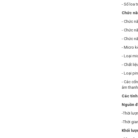
- Số loa 
Chức năn
- Chức nă
- Chức nă
- Chức nă
- Micro k
- Loại mi
- Chất liệ
- Loại pi
- Các cổ
âm thanh
Các tính
Nguồn đi
-Thời lượ
-Thời gian
Khối lượ