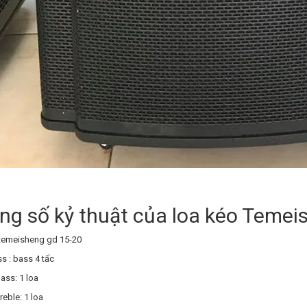
ng số kỷ thuật của loa kéo Temei
 temeisheng gd 15-20
s : bass 4 tấc
bass: 1 loa
reble: 1 loa