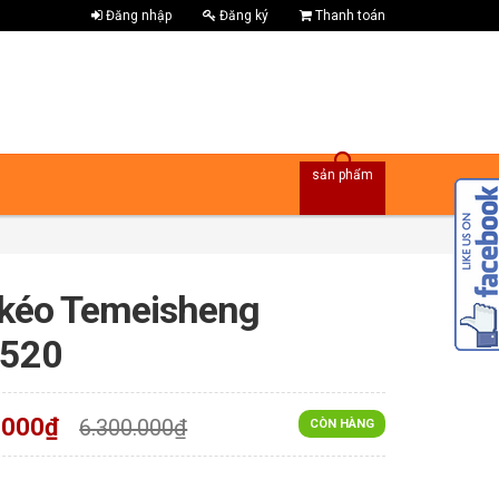
Đăng nhập
Đăng ký
Thanh toán
sản phẩm
 kéo Temeisheng
520
.000₫
6.300.000₫
CÒN HÀNG