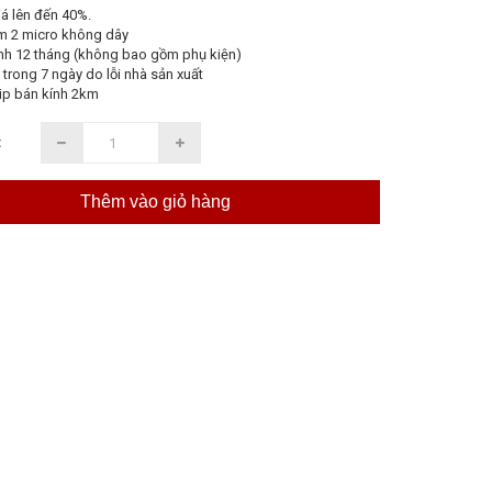
á lên đến 40%.
m 2 micro không dây
nh 12 tháng (không bao gồm phụ kiện)
 trong 7 ngày do lỗi nhà sản xuất
ip bán kính 2km
:
Thêm vào giỏ hàng