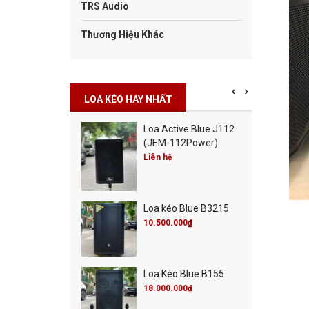
TRS Audio
Thương Hiệu Khác
LOA KÉO HAY NHẤT
Cột Blue Misic City
Loa Active Blue J112
0
(JEM-112Power)
00.000₫
Liên hệ
00.000₫
Cột Blue Live 30
Loa kéo Blue B3215
00.000₫
00.000₫
10.500.000₫
 Active Blue J115
Loa Kéo Blue B155
M-115Power)
18.000.000₫
 hệ