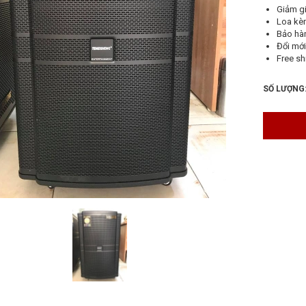
Giảm gi
Loa kè
Bảo hà
Đổi mới
Free sh
SỐ LƯỢNG