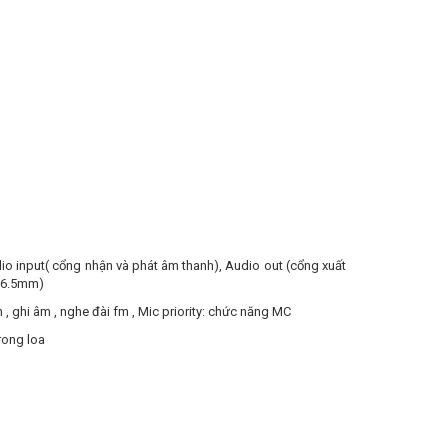
o input( cổng nhận và phát âm thanh), Audio out (cổng xuất
e 6.5mm)
n , ghi âm , nghe đài fm , Mic priority: chức năng MC
rong loa