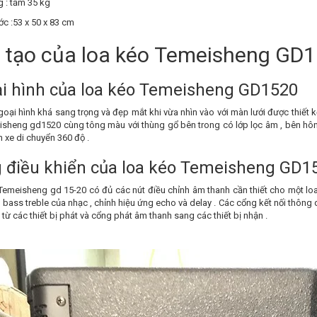
 : tầm 35 kg
ớc :53 x 50 x 83 cm
 tạo của loa kéo Temeisheng GD
i hình của loa kéo Temeisheng GD1520
oại hình khá sang trọng và đẹp mắt khi vừa nhìn vào với màn lưới được thiết 
isheng gd1520 cùng tông màu với thùng gổ bên trong có lớp lọc âm , bên hôn
 xe di chuyển 360 độ .
 điều khiển của loa kéo Temeisheng GD1
Temeisheng gd 15-20 có đủ các nút điều chỉnh âm thanh cần thiết cho một loa 
bass treble của nhạc , chỉnh hiệu ứng echo và delay . Các cổng kết nối thông d
từ các thiết bị phát và cổng phát âm thanh sang các thiết bị nhận .