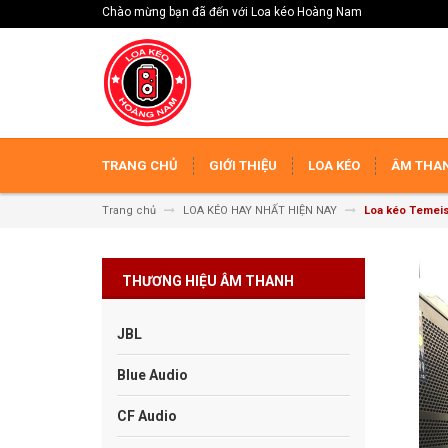
Chào mừng bạn đã đến với Loa kéo Hoàng Nam
TRANG CHỦ
GIỚI THIỆU
LOA KÉO
ÂM THAN
Trang chủ
LOA KÉO HAY NHẤT HIỆN NAY
Loa kéo Temei
THƯƠNG HIỆU ÂM THANH
JBL
Blue Audio
CF Audio