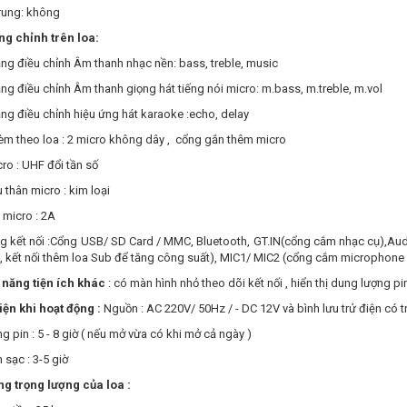
trung: không
g chỉnh trên loa:
ng điều chỉnh Âm thanh nhạc nền: bass, treble, music
ng điều chỉnh Âm thanh giọng hát tiếng nói micro: m.bass, m.treble, m.vol
ng điều chỉnh hiệu ứng hát karaoke :echo, delay
èm theo loa : 2 micro không dây , cổng gắn thêm micro
cro : UHF đổi tần số
u thân micro : kim loại
n micro : 2A
ng kết nối :Cổng USB/ SD Card / MMC, Bluetooth, GT.IN(cổng cắm nhạc cụ),Audi
, kết nối thêm loa Sub để tăng công suất), MIC1/ MIC2 (cổng cắm microphon
 năng tiện ích khác
: có màn hình nhỏ theo dõi kết nối , hiển thị dung lượng pi
ện khi hoạt động :
Nguồn : AC 220V/ 50Hz / - DC 12V và bình lưu trử điện có t
ng pin : 5 - 8 giờ ( nếu mở vừa có khi mở cả ngày )
 sạc : 3-5 giờ
ng trọng lượng của loa :