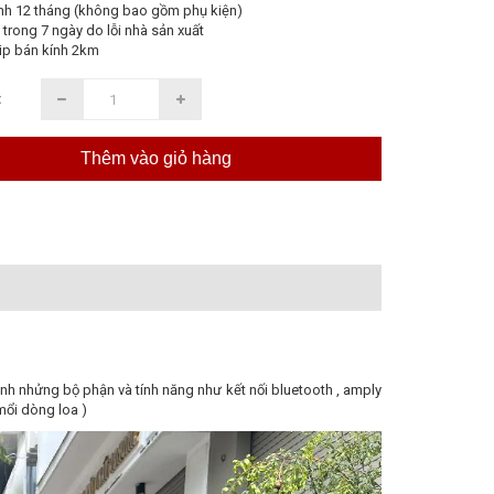
nh 12 tháng (không bao gồm phụ kiện)
 trong 7 ngày do lỗi nhà sản xuất
ip bán kính 2km
:
Thêm vào giỏ hàng
 nhửng bộ phận và tính năng như kết nối bluetooth , amply
mổi dòng loa )