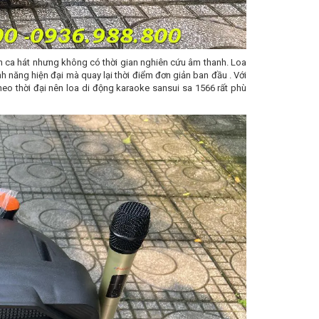
h ca hát nhưng không có thời gian nghiên cứu âm thanh. Loa
năng hiện đại mà quay lại thời điểm đơn giản ban đầu . Với
eo thời đại nên loa di động karaoke sansui sa 1566 rất phù