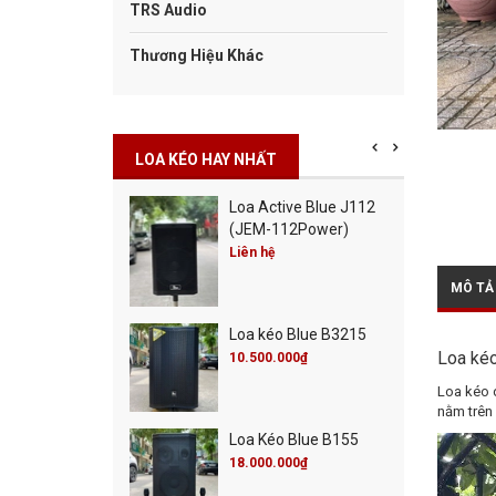
TRS Audio
Thương Hiệu Khác
LOA KÉO HAY NHẤT
Cột Blue Misic City
Loa Active Blue J112
0
(JEM-112Power)
00.000₫
Liên hệ
00.000₫
MÔ TẢ
Cột Blue Live 30
Loa kéo Blue B3215
00.000₫
00.000₫
Loa kéo
10.500.000₫
Loa kéo 
nằm trên 
 Active Blue J115
Loa Kéo Blue B155
M-115Power)
18.000.000₫
 hệ