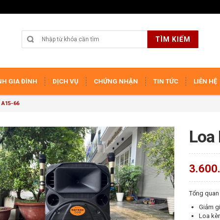
TÌM KIẾM
H GIA ĐÌNH
DỊCH VỤ
CHỨNG NHẬN
TIN TỨC
LIÊN HỆ
 A15-66
Loa
3.600
Tổng quan
Giảm gi
Loa kè