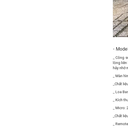
- Mode
_ Công s
lòng liên
hảy nhớ m
_ Màn hìn
_Chất liệ
_ Loa Ba
_ Kích th
_ Micro: 
_Chất liệ
_ Remote