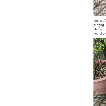
Loa di đ
di động 
nhửng tí
hợp cho c