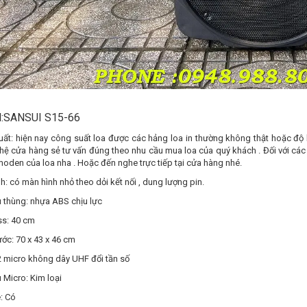
l:SANSUI S15-66
uất: hiện nay công suất loa được các hảng loa in thường không thật hoặc độ
 hệ cửa hàng sẻ tư vấn đúng theo nhu cầu mua loa của quý khách . Đối với các
oden của loa nha . Hoặc đến nghe trực tiếp tại cửa hàng nhé.
h: có màn hình nhỏ theo dỏi kết nối , dung lượng pin.
u thùng: nhựa ABS chịu lực
ss: 40 cm
ước: 70 x 43 x 46 cm
2 micro không dây UHF đổi tần số
u Micro: Kim loại
: Có