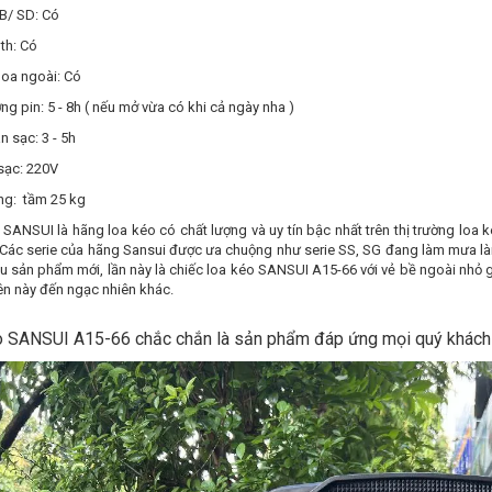
B/ SD: Có
th: Có
 loa ngoài: Có
ợng pin: 5 - 8h ( nếu mở vừa có khi cả ngày nha )
n sạc: 3 - 5h
sạc: 220V
ng: tầm 25 kg
SANSUI là hãng loa kéo có chất lượng và uy tín bậc nhất trên thị trường loa 
. Các serie của hãng Sansui được ưa chuộng như serie SS, SG đang làm mưa làm
u sản phẩm mới, lần này là chiếc loa kéo SANSUI A15-66 với vẻ bề ngoài nhỏ g
ên này đến ngạc nhiên khác.
 SANSUI A15-66 chắc chắn là sản phẩm đáp ứng mọi quý khách 