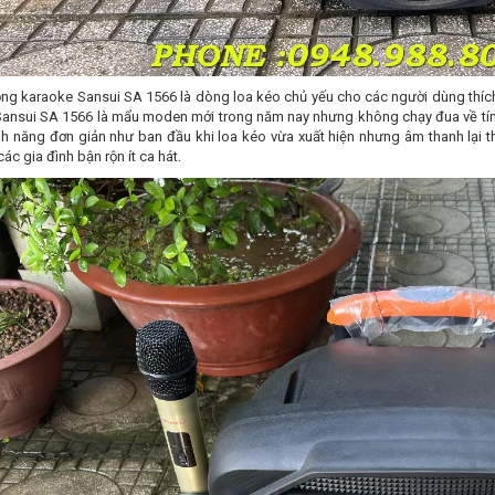
ộng karaoke Sansui SA 1566 là dòng loa kéo chủ yếu cho các người dùng thíc
Sansui SA 1566 là mẩu moden mới trong năm nay nhưng không chạy đua về tính 
nh năng đơn giản như ban đầu khi loa kéo vừa xuất hiện nhưng âm thanh lại th
ác gia đình bận rộn ít ca hát.