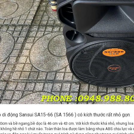
 di động Sansui SA15-66 (SA 1566 ) có kích thước rất nhỏ gọn
0cm và bề ngang,bề dọc là 46 cm và 43 cm. Với kích thước khá nhỏ, nhưng loa 
a không hề nhỏ 1 chút nào. Toàn thân loa được làm bằng nhựa ABS chịu lực và 