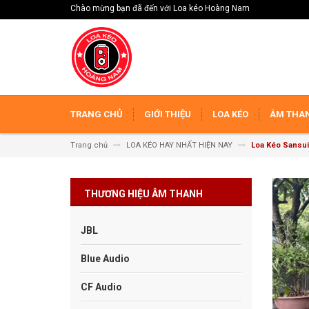
Chào mừng bạn đã đến với Loa kéo Hoàng Nam
TRANG CHỦ
GIỚI THIỆU
LOA KÉO
ÂM THAN
Trang chủ
LOA KÉO HAY NHẤT HIỆN NAY
Loa Kéo Sansui
THƯƠNG HIỆU ÂM THANH
JBL
Blue Audio
CF Audio