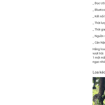
_ Đọc US
_ Bluetoo
_ Kết nối
_ Thời lư
_ Thời gia
_ Nguồn 
_ Cân Nặ
Hãng loa 
vượt trội
1 một mẫ
ngạc nhi
Loa kéo