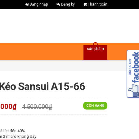
Đăng nhập
Đăng ký
Thanh toán
sản phẩm
 Kéo Sansui A15-66
.000₫
4.500.000₫
CÒN HÀNG
á lên đến 40%.
m 2 micro không dây