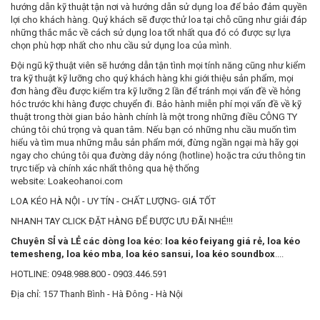
hướng dẫn kỹ thuật tận nơi và hướng dẫn sử dụng loa để bảo đảm quyền
lợi cho khách hàng. Quý khách sẽ được thử loa tại chỗ cũng như giải đáp
những thắc mắc về cách sử dụng loa tốt nhất qua đó có được sự lựa
chọn phù hợp nhất cho nhu cầu sử dụng loa của mình.
Đội ngũ kỹ thuật viên sẽ hướng dẫn tận tình mọi tính năng cũng như kiểm
tra kỹ thuật kỹ lưỡng cho quý khách hàng khi giới thiệu sản phẩm, mọi
đơn hàng đều được kiểm tra kỹ lưỡng 2 lần để tránh mọi vấn đề về hỏng
hóc trước khi hàng được chuyển đi. Bảo hành miễn phí mọi vấn đề về kỹ
thuật trong thời gian bảo hành chính là một trong những điều CÔNG TY
chúng tôi chú trọng và quan tâm. Nếu bạn có những nhu cầu muốn tìm
hiểu và tìm mua những mẫu sản phẩm mới, đừng ngần ngại mà hãy gọi
ngay cho chúng tôi qua đường dây nóng (hotline) hoặc tra cứu thông tin
trực tiếp và chính xác nhất thông qua hệ thống
website: Loakeohanoi.com
LOA KÉO HÀ NỘI - UY TÍN - CHẤT LƯỢNG- GIÁ TỐT
NHANH TAY CLICK ĐẶT HÀNG ĐỂ ĐƯỢC ƯU ĐÃI NHÉ!!!
Chuyên SỈ và LẺ các dòng loa kéo:
loa kéo feiyang giá rẻ
,
loa kéo
temesheng
,
loa kéo mba
,
loa kéo sansui
,
loa kéo soundbox
....
HOTLINE: 0948.988.800 - 0903.446.591
Địa chỉ: 157 Thanh Bình - Hà Đông - Hà Nội