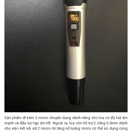
Sản phẩm đi kèm 2 micro chuyên dụng dành riêng cho loa có độ hút âm
mạnh và đầu lọc tạp âm tốt. Ngoài ra, loa còn hỗ trợ 2 cổng 6.5mm dành
cho việc kết nối với 2 micro rời tăng số lượng micro có thể sử dụng cùng