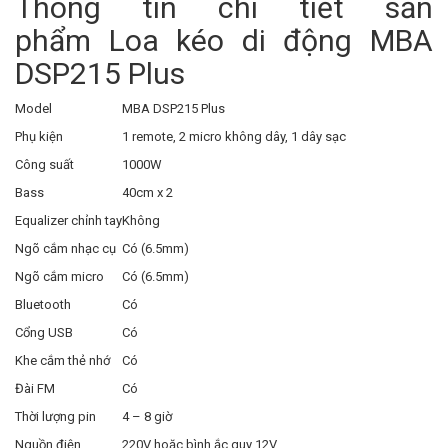
Thông tin chi tiết sản
phẩm Loa kéo di động MBA
DSP215 Plus
Model
MBA DSP215 Plus
Phụ kiện
1 remote, 2 micro không dây, 1 dây sạc
Công suất
1000W
Bass
40cm x 2
Equalizer chỉnh tay
Không
Ngõ cắm nhạc cụ
Có (6.5mm)
Ngõ cắm micro
Có (6.5mm)
Bluetooth
Có
Cổng USB
Có
Khe cắm thẻ nhớ
Có
Đài FM
Có
Thời lượng pin
4 – 8 giờ
Nguồn điện
220V hoặc bình ắc quy 12V