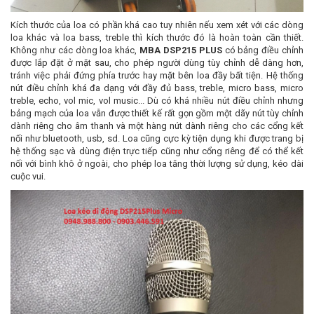
Kích thước của loa có phần khá cao tuy nhiên nếu xem xét với các dòng
loa khác và loa bass, treble thì kích thước đó là hoàn toàn cần thiết.
Không như các dòng loa khác,
MBA DSP215 PLUS
có bảng điều chỉnh
được lắp đặt ở mặt sau, cho phép người dùng tùy chỉnh dễ dàng hơn,
tránh việc phải đứng phía trước hay mặt bên loa đầy bất tiện. Hệ thống
nút điều chỉnh khá đa dạng với đầy đủ bass, treble, micro bass, micro
treble, echo, vol mic, vol music... Dù có khá nhiều nút điều chỉnh nhưng
bảng mạch của loa vẫn được thiết kế rất gọn gồm một dãy nút tùy chỉnh
dành riêng cho âm thanh và một hàng nút dành riêng cho các cổng kết
nối như bluetooth, usb, sd. Loa cũng cực kỳ tiện dụng khi được trang bị
hệ thống sạc và dùng điện trực tiếp cũng như cổng riêng để có thể kết
nối với bình khô ở ngoài, cho phép loa tăng thời lượng sử dụng, kéo dài
cuộc vui.