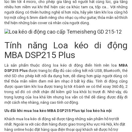
lúc lên tới 4 micro, cho phép gia tăng số người hát cùng lúc, gia tăng
nhiều hơn niềm vui khi thể hiện các ca khúc tam ca, tốp ca... Với những
người dùng có thiên hướng nghệ sĩ hơn nữa, hãy yên tâm khi loa cũng hỗ
trợ một cổng 6.5mm dành riêng cho nhạc cụ như guitar, thỏa mãn sở thích
thể hiện những bản cover cá nhân cửa người dùng.
Tính năng Loa kéo di động
MBA DSP215 Plus
Là sản phẩm thuộc dòng loa kéo di động điển hình nên loa
MBA
DSP215 Plus
được trang bị đầy đủ các cổng kết nối USB, Bluetooth, thẻ
nhớ SD cho phép kết nối đa dụng hơn, dễ dàng hơn giúp người dùng có
thể thỏa mãn niềm đam mê âm nhạc ở bất kỳ đâu. Tính di động cũng
được quan tâm khi loa được trang bị tới 4 bánh xe có thể xoay 360 độ, 2
trong số đó có chốt chặn để kiềm giữ loa khỏi bị trượt đi. Nhờ vậy, dù
trọng lượng của loa khá lớn nhưng loa vẫn có thể dễ dàng được đẩy đi
một cách nhẹ nhàng, nâng cao tính cơ động.
Ưu đãi khi mua loa kéo
MBA DSP215 Plus
tại loa kéo hà nội
Khách mua loa kéo di động sẽ được tặng những sản phẩm hỗ trợ tốt
nhất. Ngoài ra với các đơn hàng được giao trong khu vực Hà Nội, khi đặt
hàng online hoặc đặt hàng qua điện thoại quý khách sẽ được hỗ trợ