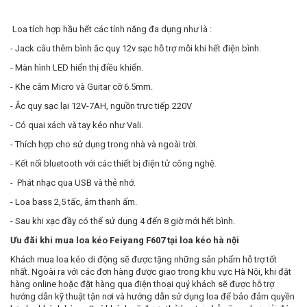
Loa tích hợp hầu hết các tính năng đa dụng như là :
- Jack câu thêm bình ắc quy 12v sạc hỗ trợ mỗi khi hết điện bình.
- Màn hình LED hiển thị điều khiển.
- Khe cắm Micro và Guitar cỡ 6.5mm.
- Ắc quy sạc lại 12V-7AH, nguồn trực tiếp 220V
- Có quai xách và tay kéo như Vali.
- Thích hợp cho sử dụng trong nhà và ngoài trời.
- Kết nối bluetooth với các thiết bị điện tử công nghệ.
- Phát nhạc qua USB và thẻ nhớ.
- Loa bass 2,5 tấc, âm thanh ấm.
- Sau khi xạc đầy có thể sử dụng 4 đến 8 giờ mới hết bình.
Ưu đãi khi mua loa kéo
Feiyang F607
tại loa kéo hà nội
Khách mua loa kéo di động sẽ được tặng những sản phẩm hỗ trợ tốt
nhất. Ngoài ra với các đơn hàng được giao trong khu vực Hà Nội, khi đặt
hàng online hoặc đặt hàng qua điện thoại quý khách sẽ được hỗ trợ
hướng dẫn kỹ thuật tận nơi và hướng dẫn sử dụng loa để bảo đảm quyền