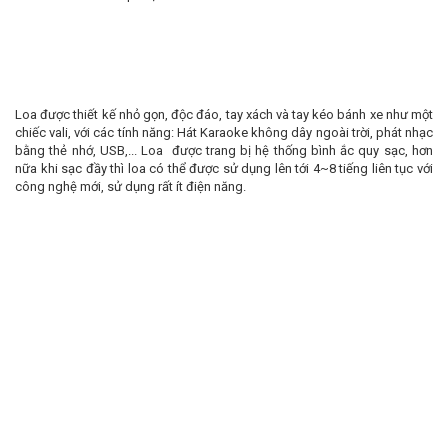
Loa được thiết kế nhỏ gọn, độc đáo, tay xách và tay kéo bánh xe như một
chiếc vali, với các tính năng: Hát Karaoke không dây ngoài trời, phát nhạc
bằng thẻ nhớ, USB,... Loa được trang bị hệ thống bình ắc quy sạc, hơn
nữa khi sạc đầy thì loa có thể được sử dụng lên tới 4~8 tiếng liên tục với
công nghệ mới, sử dụng rất ít điện năng.