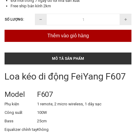
Đổi mới trong 7 ngày do lỗi nhà sản xuất
Free ship bán kính 2km
SỐ LƯỢNG:
Thêm vào giỏ hàng
MÔ TẢ SẢN PHẨM
Loa kéo di động FeiYang F607
Model
F607
Phụ kiện
1 remote, 2 micro wireless, 1 dây sạc
Công suất
100W
Bass
25cm
Equalizer chỉnh tay
Không