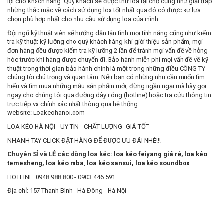
lợi cho khách hàng. Quý khách sẽ được thử loa tại chỗ cũng như giải đáp
những thắc mắc về cách sử dụng loa tốt nhất qua đó có được sự lựa
chọn phù hợp nhất cho nhu cầu sử dụng loa của mình.
Đội ngũ kỹ thuật viên sẽ hướng dẫn tận tình mọi tính năng cũng như kiểm
tra kỹ thuật kỹ lưỡng cho quý khách hàng khi giới thiệu sản phẩm, mọi
đơn hàng đều được kiểm tra kỹ lưỡng 2 lần để tránh mọi vấn đề về hỏng
hóc trước khi hàng được chuyển đi. Bảo hành miễn phí mọi vấn đề về kỹ
thuật trong thời gian bảo hành chính là một trong những điều CÔNG TY
chúng tôi chú trọng và quan tâm. Nếu bạn có những nhu cầu muốn tìm
hiểu và tìm mua những mẫu sản phẩm mới, đừng ngần ngại mà hãy gọi
ngay cho chúng tôi qua đường dây nóng (hotline) hoặc tra cứu thông tin
trực tiếp và chính xác nhất thông qua hệ thống
website: Loakeohanoi.com
LOA KÉO HÀ NỘI - UY TÍN - CHẤT LƯỢNG- GIÁ TỐT
NHANH TAY CLICK ĐẶT HÀNG ĐỂ ĐƯỢC ƯU ĐÃI NHÉ!!!
Chuyên SỈ và LẺ các dòng loa kéo:
loa kéo feiyang giá rẻ
,
loa kéo
temesheng
,
loa kéo mba
,
loa kéo sansui
,
loa kéo soundbox
....
HOTLINE: 0948.988.800 - 0903.446.591
Địa chỉ: 157 Thanh Bình - Hà Đông - Hà Nội