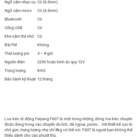
Ngõ cắm nhạc cụ
Có (6.5mm)
Ngõ cắm micro
Có (6.5mm)
Bluetooth
Có
Cổng USB
Có
Khe cắm thẻ nhớ
Có
Đài FM
Không
Thời lượng pin
4 – 8 giờ
Nguồn điện
220V hoặc bình ắc quy 12V
Trọng lượng
8 KG
Bảo hành kỹ thuật
12 tháng
Loa kéo di động Feiyang F607 là một trong những dòng loa kéo chuyên
được dùng trong các chuyến du lịch, dã ngoại, picnic... Với thiết kế cực kì
nhỏ gọn, trọng lượng nhẹ chỉ 8kg có thể nói F607 là người bạn không thể
thiếu dành cho các phượt thủ.