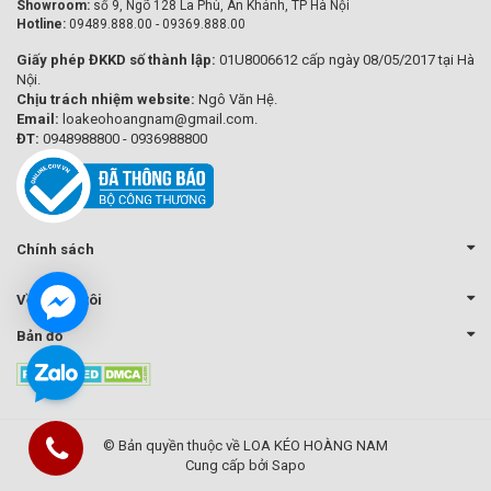
Showroom:
số 9, Ngõ 128 La Phù, An Khánh, TP Hà Nội
Hotline:
09489.888.00 - 09369.888.00
Giấy phép ĐKKD số thành lập:
01U8006612 cấp ngày 08/05/2017 tại Hà
Nội.
Chịu trách nhiệm website:
Ngô Văn Hệ.
Email:
loakeohoangnam@gmail.com.
ĐT:
0948988800 - 0936988800
Chính sách
Về chúng tôi
Bản đồ
© Bản quyền thuộc về LOA KÉO HOÀNG NAM
Cung cấp bởi Sapo